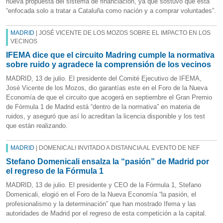
nueva propuesta del sistema de financiación, ya que sostuvo que está
“enfocada solo a tratar a Cataluña como nación y a comprar voluntades”.
MADRID
| JOSÉ VICENTE DE LOS MOZOS SOBRE EL IMPACTO EN LOS
VECINOS
IFEMA dice que el circuito Madring cumple la normativa
sobre ruido y agradece la comprensión de los vecinos
MADRID, 13 de julio. El presidente del Comité Ejecutivo de IFEMA,
José Vicente de los Mozos, dio garantías este en el Foro de la Nueva
Economía de que el circuito que acogerá en septiembre el Gran Premio
de Fórmula 1 de Madrid está “dentro de la normativa” en materia de
ruidos, y aseguró que así lo acreditan la licencia disponible y los test
que están realizando.
MADRID
| DOMENICALI INVITADO A DISTANCIA AL EVENTO DE NEF
Stefano Domenicali ensalza la “pasión” de Madrid por
el regreso de la Fórmula 1
MADRID, 13 de julio. El presidente y CEO de la Fórmula 1, Stefano
Domenicali, elogió en el Foro de la Nueva Economía “la pasión, el
profesionalismo y la determinación” que han mostrado Ifema y las
autoridades de Madrid por el regreso de esta competición a la capital.