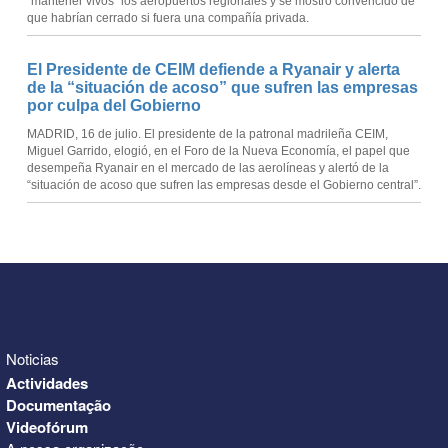
“mantener vivos” los aeropuertos regionales y se mostró convencido de
que habrían cerrado si fuera una compañía privada.
El Presidente de CEIM defiende a Ryanair y alerta
de la “situación de acoso” que sufren las empresas
por culpa del Gobierno
MADRID, 16 de julio. El presidente de la patronal madrileña CEIM,
Miguel Garrido, elogió, en el Foro de la Nueva Economía, el papel que
desempeña Ryanair en el mercado de las aerolíneas y alertó de la
“situación de acoso que sufren las empresas desde el Gobierno central”.
Noticias
Actividades
Documentação
Videofórum