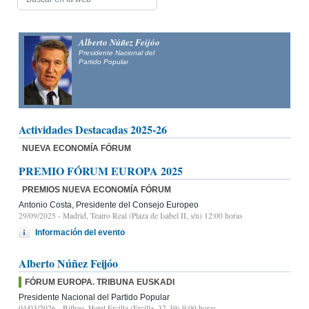
Alfonso Fernández
Mañueco
Presidente del Partido Popular de Castilla y León y candidato
a la Presidencia de la Junta de Castilla y León
Actividades Destacadas 2025-26
NUEVA ECONOMÍA FÓRUM
PREMIO FÓRUM EUROPA 2025
PREMIOS NUEVA ECONOMÍA FÓRUM
Antonio Costa, Presidente del Consejo Europeo
29/09/2025
- Madrid, Teatro Real (Plaza de Isabel II, s/n) 12:00 horas
Información del evento
Alberto Núñez Feijóo
FÓRUM EUROPA. TRIBUNA EUSKADI
Presidente Nacional del Partido Popular
04/03/2026
- Bilbao, Hotel Ercilla (Ercilla, 37-39) 9:00 horas