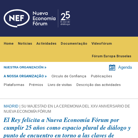
Skip to main content
Navegación principal
Home
Notícias
Actividades
Documentação
Videofórum
Fórum Europa Bruselas
A nossa organização
Agenda
NUESTRA ORGANIZACIÓN
A NOSSA ORGANIZAÇÃO
Círculo de Confiança
Publicações
Plataformas
Prémios
Livro de visitas
Descrição das actividades
MADRID
| SU MAJESTAD EN LA CEREMONIA DEL XXV ANIVERSARIO DE
NUEVA ECONOMÍA FÓRUM
El Rey felicita a Nueva Economía Fórum por
cumplir 25 años como espacio plural de diálogo y
punto de encuentro en torno a las claves de