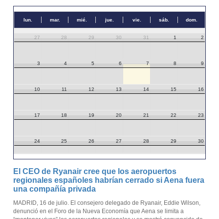
lun.
mar.
mié.
jue.
vie.
sáb.
dom.
27
28
29
30
31
1
2
3
4
5
6
7
8
9
10
11
12
13
14
15
16
17
18
19
20
21
22
23
24
25
26
27
28
29
30
31
1
2
3
4
5
6
El CEO de Ryanair cree que los aeropuertos
regionales españoles habrían cerrado si Aena fuera
una compañía privada
MADRID, 16 de julio. El consejero delegado de Ryanair, Eddie Wilson,
denunció en el Foro de la Nueva Economía que Aena se limita a