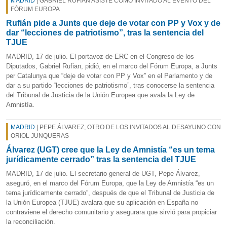
MADRID
| GABRIEL RUFIÁN ASISTE COMO INVITADO AL EVENTO DEL
FÓRUM EUROPA
Rufián pide a Junts que deje de votar con PP y Vox y de
dar “lecciones de patriotismo”, tras la sentencia del
TJUE
MADRID, 17 de julio. El portavoz de ERC en el Congreso de los
Diputados, Gabriel Rufian, pidió, en el marco del Fórum Europa, a Junts
per Catalunya que “deje de votar con PP y Vox” en el Parlamento y de
dar a su partido “lecciones de patriotismo”, tras conocerse la sentencia
del Tribunal de Justicia de la Unión Europea que avala la Ley de
Amnistía.
MADRID
| PEPE ÁLVAREZ, OTRO DE LOS INVITADOS AL DESAYUNO CON
ORIOL JUNQUERAS
Álvarez (UGT) cree que la Ley de Amnistía “es un tema
jurídicamente cerrado” tras la sentencia del TJUE
MADRID, 17 de julio. El secretario general de UGT, Pepe Álvarez,
aseguró, en el marco del Fórum Europa, que la Ley de Amnistía “es un
tema jurídicamente cerrado”, después de que el Tribunal de Justicia de
la Unión Europea (TJUE) avalara que su aplicación en España no
contraviene el derecho comunitario y asegurara que sirvió para propiciar
la reconciliación.