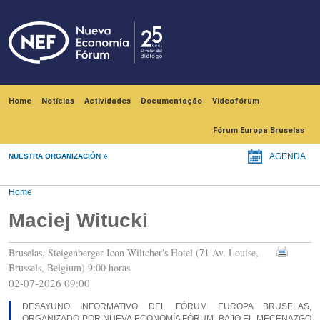
Skip to main content
Navegación principal
Home
Notícias
Actividades
Documentação
Videofórum
Fórum Europa Bruselas
NUESTRA ORGANIZACIÓN
AGENDA
Home
Maciej Witucki
Bruselas, Steigenberger Icon Wiltcher's Hotel (71 Av. Louise,
Brussels, Belgium) 9:00 horas
02-07-2026 09:00
DESAYUNO INFORMATIVO DEL FÓRUM EUROPA BRUSELAS,
ORGANIZADO POR NUEVA ECONOMÍA FÓRUM, BAJO EL MECENAZGO