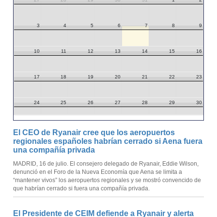
3
4
5
6
7
8
9
10
11
12
13
14
15
16
17
18
19
20
21
22
23
24
25
26
27
28
29
30
31
1
2
3
4
5
6
El CEO de Ryanair cree que los aeropuertos
regionales españoles habrían cerrado si Aena fuera
una compañía privada
MADRID, 16 de julio. El consejero delegado de Ryanair, Eddie Wilson,
denunció en el Foro de la Nueva Economía que Aena se limita a
“mantener vivos” los aeropuertos regionales y se mostró convencido de
que habrían cerrado si fuera una compañía privada.
El Presidente de CEIM defiende a Ryanair y alerta