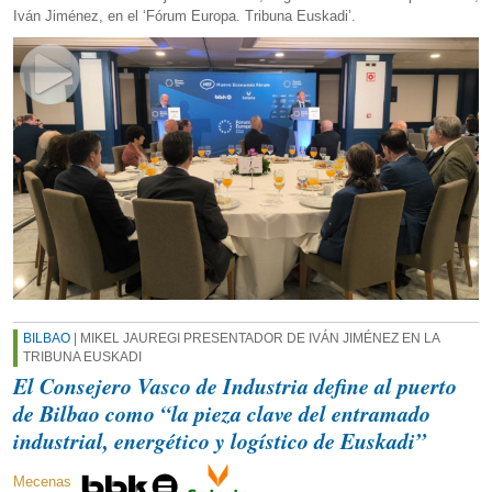
Iván Jiménez, en el ‘Fórum Europa. Tribuna Euskadi’.
BILBAO
| MIKEL JAUREGI PRESENTADOR DE IVÁN JIMÉNEZ EN LA
TRIBUNA EUSKADI
El Consejero Vasco de Industria define al puerto
de Bilbao como “la pieza clave del entramado
industrial, energético y logístico de Euskadi”
Mecenas