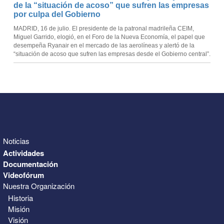
de la “situación de acoso” que sufren las empresas
por culpa del Gobierno
MADRID, 16 de julio. El presidente de la patronal madrileña CEIM,
Miguel Garrido, elogió, en el Foro de la Nueva Economía, el papel que
desempeña Ryanair en el mercado de las aerolíneas y alertó de la
“situación de acoso que sufren las empresas desde el Gobierno central”.
Noticias
Actividades
Documentación
Videofórum
Nuestra Organización
Historia
Misión
Visión