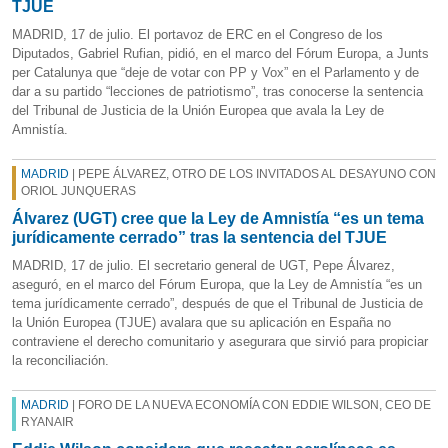
TJUE
MADRID, 17 de julio. El portavoz de ERC en el Congreso de los
Diputados, Gabriel Rufian, pidió, en el marco del Fórum Europa, a Junts
per Catalunya que “deje de votar con PP y Vox” en el Parlamento y de
dar a su partido “lecciones de patriotismo”, tras conocerse la sentencia
del Tribunal de Justicia de la Unión Europea que avala la Ley de
Amnistía.
MADRID
| PEPE ÁLVAREZ, OTRO DE LOS INVITADOS AL DESAYUNO CON
ORIOL JUNQUERAS
Álvarez (UGT) cree que la Ley de Amnistía “es un tema
jurídicamente cerrado” tras la sentencia del TJUE
MADRID, 17 de julio. El secretario general de UGT, Pepe Álvarez,
aseguró, en el marco del Fórum Europa, que la Ley de Amnistía “es un
tema jurídicamente cerrado”, después de que el Tribunal de Justicia de
la Unión Europea (TJUE) avalara que su aplicación en España no
contraviene el derecho comunitario y asegurara que sirvió para propiciar
la reconciliación.
MADRID
| FORO DE LA NUEVA ECONOMÍA CON EDDIE WILSON, CEO DE
RYANAIR