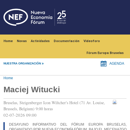
Skip to main content
Navegación principal
Home
Novas
Actividades
Documentación
Videoforo
Fórum Europa Bruselas
NUESTRA ORGANIZACIÓN
AGENDA
Home
Maciej Witucki
Bruselas, Steigenberger Icon Wiltcher's Hotel (71 Av. Louise,
Brussels, Belgium) 9:00 horas
02-07-2026 09:00
DESAYUNO INFORMATIVO DEL FÓRUM EUROPA BRUSELAS,
ORGANIZADO POR NUEVA ECONOMÍA FÓRUM, BAJO EL MECENAZGO