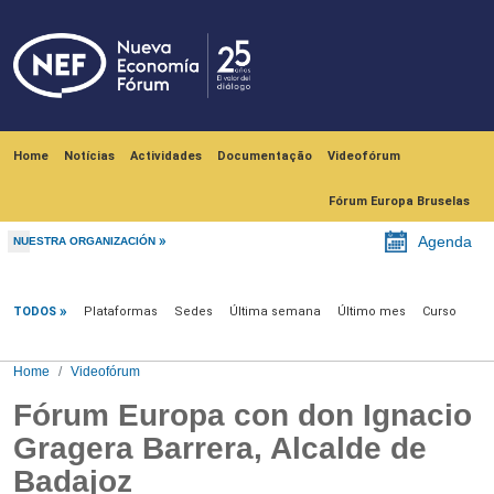
Skip to main content
Navegación principal
Home
Notícias
Actividades
Documentação
Videofórum
Fórum Europa Bruselas
Agenda
NUESTRA ORGANIZACIÓN
Videofórum
TODOS
Plataformas
Sedes
Última semana
Último mes
Curso
Home
Videofórum
Fórum Europa con don Ignacio
Gragera Barrera, Alcalde de
Badajoz