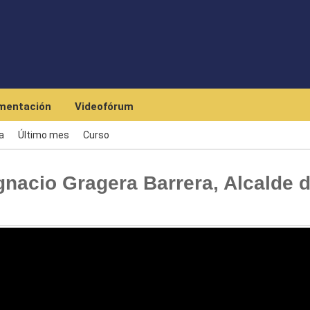
Skip to main content
mentación
Videofórum
a
Último mes
Curso
nacio Gragera Barrera, Alcalde 