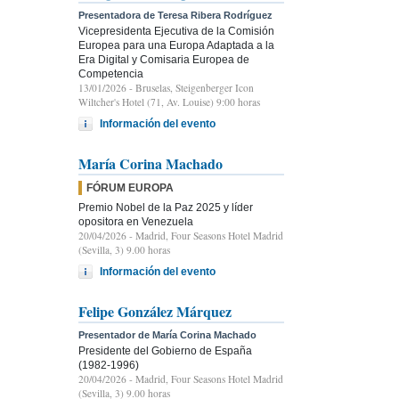
Presentadora de Teresa Ribera Rodríguez
Vicepresidenta Ejecutiva de la Comisión
Europea para una Europa Adaptada a la
Era Digital y Comisaria Europea de
Competencia
13/01/2026
- Bruselas, Steigenberger Icon
Wiltcher's Hotel (71, Av. Louise) 9:00 horas
Información del evento
María Corina Machado
FÓRUM EUROPA
Premio Nobel de la Paz 2025 y líder
opositora en Venezuela
20/04/2026
- Madrid, Four Seasons Hotel Madrid
(Sevilla, 3) 9.00 horas
Información del evento
Felipe González Márquez
Presentador de María Corina Machado
Presidente del Gobierno de España
(1982-1996)
20/04/2026
- Madrid, Four Seasons Hotel Madrid
(Sevilla, 3) 9.00 horas