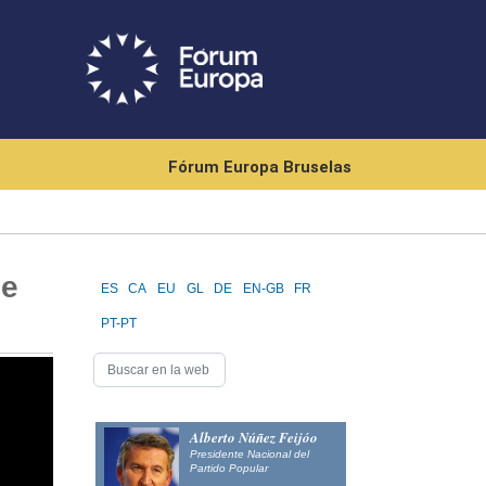
Fórum Europa Bruselas
de
ES
CA
EU
GL
DE
EN-GB
FR
PT-PT
Alberto Núñez Feijóo
Presidente Nacional del
Partido Popular