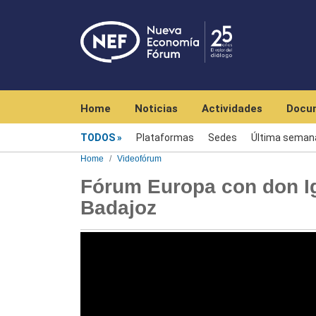
Navegación principal
Home
Noticias
Actividades
Docu
Videofórum
TODOS
Plataformas
Sedes
Última seman
Home
Videofórum
Fórum Europa con don Ig
Badajoz