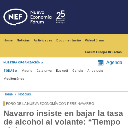
Skip to main content
Navegación principal
Home
Notícias
Actividades
Documentação
Videofórum
Fórum Europa Bruselas
Menú noticias
Agenda
NUESTRA ORGANIZACIÓN
TODAS
Madrid
Catalunya
Euskadi
Galicia
Andalucía
Mediterráneo
Home
Noticias
FORO DE LA NUEVA ECONOMÍA CON PERE NAVARRO
Navarro insiste en bajar la tasa
de alcohol al volante: “Tiempo