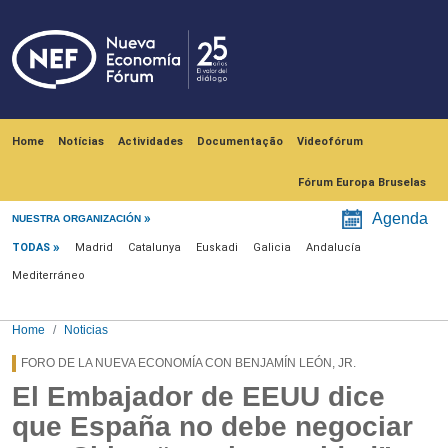
Skip to main content
Navegación principal
Home
Notícias
Actividades
Documentação
Videofórum
Fórum Europa Bruselas
Menú noticias
Agenda
NUESTRA ORGANIZACIÓN
TODAS
Madrid
Catalunya
Euskadi
Galicia
Andalucía
Mediterráneo
Home
Noticias
FORO DE LA NUEVA ECONOMÍA CON BENJAMÍN LEÓN, JR.
El Embajador de EEUU dice
que España no debe negociar