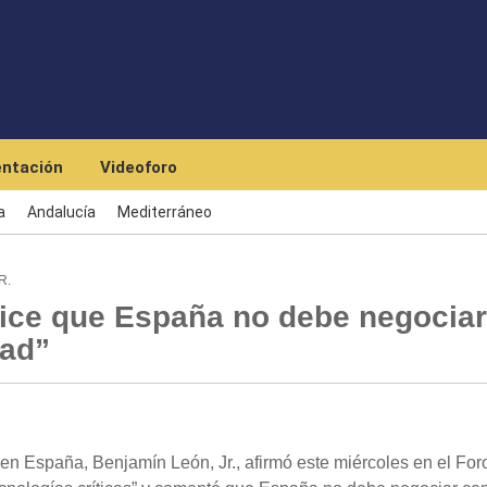
Skip to main content
ntación
Videoforo
a
Andalucía
Mediterráneo
R.
ice que España no debe negociar
dad”
España, Benjamín León, Jr., afirmó este miércoles en el Foro