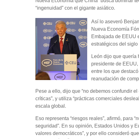
Nueva Economía que China “busca dominar tec
“ingenuidad” con el gigante asiático.
Así lo aseveró Benjam
Nueva Economía Fórum
Embajada de EEUU en 
estratégicos del siglo
León dijo que quería h
presidente de EEUU, 
entre los que destacó
reanudación de compr
Pese a ello, dijo que “no debemos confundir el
críticas”, y utiliza “prácticas comerciales desl
escala global.
Eso representa “riesgos reales”, afirmó, para “
seguridad”. En su opinión, Estados Unidos y Eu
valores democráticos”, y por ello consideró qu