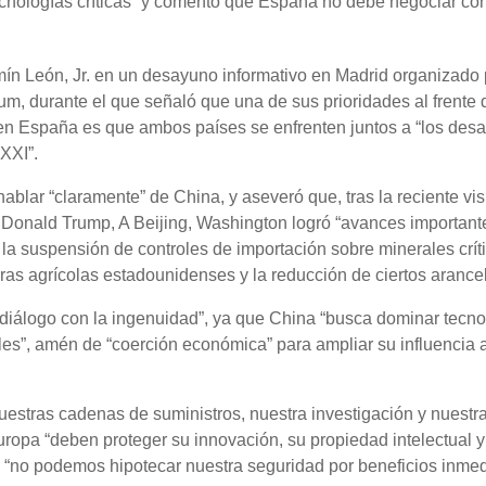
nologías críticas” y comentó que España no debe negociar co
ín León, Jr. en un desayuno informativo en Madrid organizado 
, durante el que señaló que una de sus prioridades al frente 
España es que ambos países se enfrenten juntos a “los desa
 XXI”.
ablar “claramente” de China, y aseveró que, tras la reciente vis
Donald Trump, A Beijing, Washington logró “avances importante
 la suspensión de controles de importación sobre minerales críti
as agrícolas estadounidenses y la reducción de ciertos arance
 diálogo con la ingenuidad”, ya que China “busca dominar tecno
eales”, amén de “coerción económica” para ampliar su influencia 
nuestras cadenas de suministros, nuestra investigación y nuestr
ropa “deben proteger su innovación, su propiedad intelectual y
e “no podemos hipotecar nuestra seguridad por beneficios inme