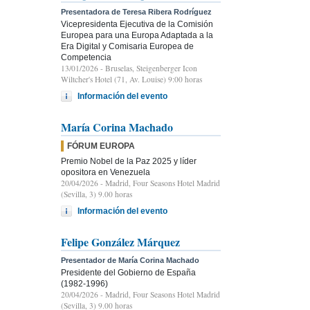
Presentadora de Teresa Ribera Rodríguez
Vicepresidenta Ejecutiva de la Comisión
Europea para una Europa Adaptada a la
Era Digital y Comisaria Europea de
Competencia
13/01/2026
- Bruselas, Steigenberger Icon
Wiltcher's Hotel (71, Av. Louise) 9:00 horas
Información del evento
María Corina Machado
FÓRUM EUROPA
Premio Nobel de la Paz 2025 y líder
opositora en Venezuela
20/04/2026
- Madrid, Four Seasons Hotel Madrid
(Sevilla, 3) 9.00 horas
Información del evento
Felipe González Márquez
Presentador de María Corina Machado
Presidente del Gobierno de España
(1982-1996)
20/04/2026
- Madrid, Four Seasons Hotel Madrid
(Sevilla, 3) 9.00 horas