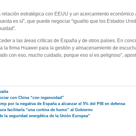
 relación estratégica con EEUU y un acercamiento económico 
uesta es sí”, que puede negociar “igualito que los Estados Uni
nuidad”.
eder a las áreas críticas de España y de otros países. En concr
o a la firma Huawei para la gestión y almacenamiento de escuch
ado con eso, mucho cuidado, porque eso sí es peligroso”, aposti
spaña
ciar con China “con ingenuidad”
ump por la negativa de España a alcanzar el 5% del PIB en defensa
ra facilitaría “una cortina de humo” al Gobierno
de la seguridad energética de la Unión Europea”