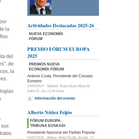
n
por
Actividades Destacadas 2025-26
de la
NUEVA ECONOMÍA
fíos
FÓRUM
PREMIO FÓRUM EUROPA
2025
ita del
s”, de
PREMIOS NUEVA
ECONOMÍA FÓRUM
cos, la
Antonio Costa, Presidente del Consejo
les.
Europeo
29/09/2025
- Madrid, Teatro Real (Plaza de
logías
Isabel II, s/n) 12:00 horas
a
Información del evento
Alberto Núñez Feijóo
a
FÓRUM EUROPA.
 sus
TRIBUNA EUSKADI
Presidente Nacional del Partido Popular
diatos
04/03/2026
- Bilbao, Hotel Ercilla (Ercilla, 37-