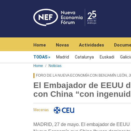
Navegación principal
Home
Novas
Actividades
Docume
Menú noticias
TODAS
Madrid
Catalunya
Euskadi
Galici
Home
Noticias
FORO DE LA NUEVA ECONOMÍA CON BENJAMÍN LEÓN, J
El Embajador de EEUU d
con China “con ingenui
Mecenas
MADRID, 27 de mayo. El embajador de EEUU en 