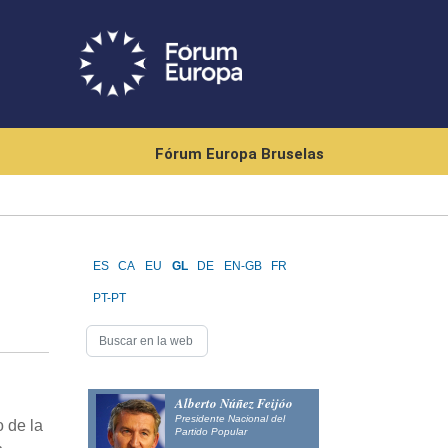
Fórum Europa Bruselas
ES
CA
EU
GL
DE
EN-GB
FR
PT-PT
Alberto Núñez Feijóo
Presidente Nacional del
 de la
Partido Popular