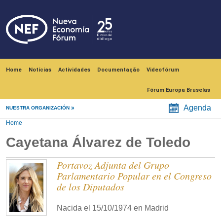
Skip to main content
Navegación principal
Home
Notícias
Actividades
Documentação
Videofórum
Fórum Europa Bruselas
Agenda
NUESTRA ORGANIZACIÓN
Home
Cayetana Álvarez de Toledo
Portavoz Adjunta del Grupo
Parlamentario Popular en el Congreso
de los Diputados
Nacida el 15/10/1974 en Madrid