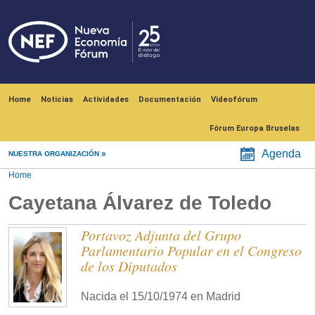
Skip to main content
Navegación principal
Home
Noticias
Actividades
Documentación
Videofórum
Fórum Europa Bruselas
Agenda
NUESTRA ORGANIZACIÓN
Home
Cayetana Álvarez de Toledo
Portavoz Adjunta del Grupo
Parlamentario Popular en el Congreso
de los Diputados
Nacida el 15/10/1974 en Madrid