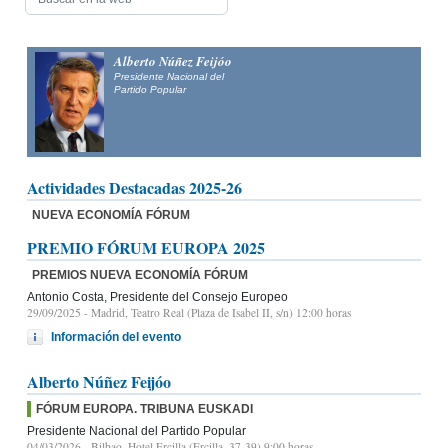
Alfonso Fernández
Mañueco
Presidente del Partido Popular de Castilla y León y candidato
a la Presidencia de la Junta de Castilla y León
Actividades Destacadas 2025-26
NUEVA ECONOMÍA FÓRUM
PREMIO FÓRUM EUROPA 2025
PREMIOS NUEVA ECONOMÍA FÓRUM
Antonio Costa, Presidente del Consejo Europeo
29/09/2025
- Madrid, Teatro Real (Plaza de Isabel II, s/n) 12:00 horas
Información del evento
Alberto Núñez Feijóo
FÓRUM EUROPA. TRIBUNA EUSKADI
Presidente Nacional del Partido Popular
04/03/2026
- Bilbao, Hotel Ercilla (Ercilla, 37-39) 9:00 horas