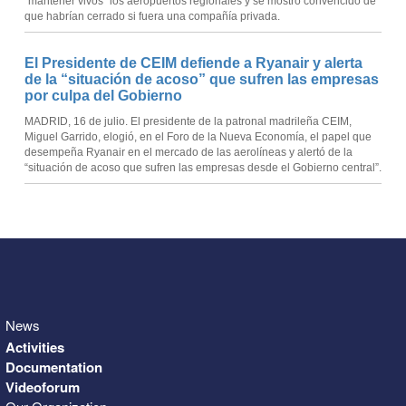
“mantener vivos” los aeropuertos regionales y se mostró convencido de
que habrían cerrado si fuera una compañía privada.
El Presidente de CEIM defiende a Ryanair y alerta
de la “situación de acoso” que sufren las empresas
por culpa del Gobierno
MADRID, 16 de julio. El presidente de la patronal madrileña CEIM,
Miguel Garrido, elogió, en el Foro de la Nueva Economía, el papel que
desempeña Ryanair en el mercado de las aerolíneas y alertó de la
“situación de acoso que sufren las empresas desde el Gobierno central”.
News
Activities
Documentation
Videoforum