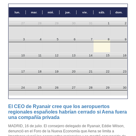
lun.
mar.
mié.
jue.
vie.
sáb.
dom.
27
28
29
30
31
1
2
3
4
5
6
7
8
9
10
11
12
13
14
15
16
17
18
19
20
21
22
23
24
25
26
27
28
29
30
31
1
2
3
4
5
6
El CEO de Ryanair cree que los aeropuertos
regionales españoles habrían cerrado si Aena fuera
una compañía privada
MADRID, 16 de julio. El consejero delegado de Ryanair, Eddie Wilson,
denunció en el Foro de la Nueva Economía que Aena se limita a