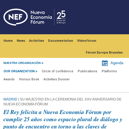
Skip to main content
Navegación principal
Home
News
Activities
Documentation
Videofórum
Fórum Europa Bruselas
Our Organization
Agenda
NUESTRA ORGANIZACIÓN
OUR ORGANIZATION
Circle of confidence
Publications
Platforms
Awards
Honour Book
Activities Dossier
MADRID
| SU MAJESTAD EN LA CEREMONIA DEL XXV ANIVERSARIO DE
NUEVA ECONOMÍA FÓRUM
El Rey felicita a Nueva Economía Fórum por
cumplir 25 años como espacio plural de diálogo y
punto de encuentro en torno a las claves de