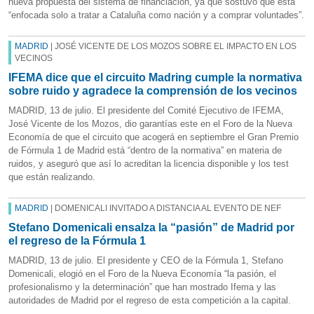
nueva propuesta del sistema de financiación, ya que sostuvo que está
“enfocada solo a tratar a Cataluña como nación y a comprar voluntades”.
MADRID
| JOSÉ VICENTE DE LOS MOZOS SOBRE EL IMPACTO EN LOS
VECINOS
IFEMA dice que el circuito Madring cumple la normativa
sobre ruido y agradece la comprensión de los vecinos
MADRID, 13 de julio. El presidente del Comité Ejecutivo de IFEMA,
José Vicente de los Mozos, dio garantías este en el Foro de la Nueva
Economía de que el circuito que acogerá en septiembre el Gran Premio
de Fórmula 1 de Madrid está “dentro de la normativa” en materia de
ruidos, y aseguró que así lo acreditan la licencia disponible y los test
que están realizando.
MADRID
| DOMENICALI INVITADO A DISTANCIA AL EVENTO DE NEF
Stefano Domenicali ensalza la “pasión” de Madrid por
el regreso de la Fórmula 1
MADRID, 13 de julio. El presidente y CEO de la Fórmula 1, Stefano
Domenicali, elogió en el Foro de la Nueva Economía “la pasión, el
profesionalismo y la determinación” que han mostrado Ifema y las
autoridades de Madrid por el regreso de esta competición a la capital.