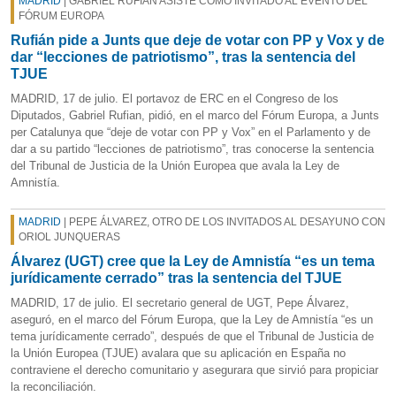
MADRID
| GABRIEL RUFIÁN ASISTE COMO INVITADO AL EVENTO DEL
FÓRUM EUROPA
Rufián pide a Junts que deje de votar con PP y Vox y de
dar “lecciones de patriotismo”, tras la sentencia del
TJUE
MADRID, 17 de julio. El portavoz de ERC en el Congreso de los
Diputados, Gabriel Rufian, pidió, en el marco del Fórum Europa, a Junts
per Catalunya que “deje de votar con PP y Vox” en el Parlamento y de
dar a su partido “lecciones de patriotismo”, tras conocerse la sentencia
del Tribunal de Justicia de la Unión Europea que avala la Ley de
Amnistía.
MADRID
| PEPE ÁLVAREZ, OTRO DE LOS INVITADOS AL DESAYUNO CON
ORIOL JUNQUERAS
Álvarez (UGT) cree que la Ley de Amnistía “es un tema
jurídicamente cerrado” tras la sentencia del TJUE
MADRID, 17 de julio. El secretario general de UGT, Pepe Álvarez,
aseguró, en el marco del Fórum Europa, que la Ley de Amnistía “es un
tema jurídicamente cerrado”, después de que el Tribunal de Justicia de
la Unión Europea (TJUE) avalara que su aplicación en España no
contraviene el derecho comunitario y asegurara que sirvió para propiciar
la reconciliación.