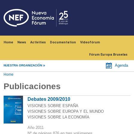
Skip to main content
Navegación principal
Home
News
Activities
Documentation
Videofórum
Fórum Europa Bruselas
Agenda
NUESTRA ORGANIZACIÓN
Home
Publicaciones
Debates 2009/2010
VISIONES SOBRE ESPAÑA
VISIONES SOBRE EUROPA Y EL MUNDO
VISIONES SOBRE LA ECONOMÍA
Año 2011
Nº de páginas 876 en tres volúmenes