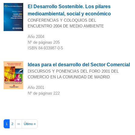
El Desarrollo Sostenible. Los pilares
medioambiental, social y económico
CONFERENCIAS Y COLOQUIOS DEL
ENCUENTRO 2004 DE MEDIO AMBIENTE
Año 2004
Nº de páginas 205
ISBN 84-933987-0-5
Ideas para el desarrollo del Sector Comercial
DISCURSOS Y PONENCIAS DEL FORO 2001 DEL
COMERCIO EN LA COMUNIDAD DE MADRID
Año 2001
Nº de páginas 222
Pagination
Next page
Last page
1
2
››
Último »