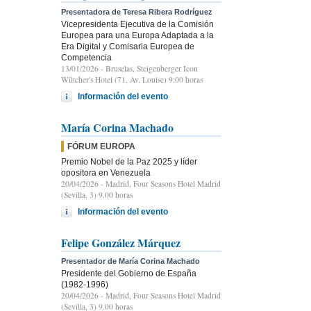
Presentadora de Teresa Ribera Rodríguez
Vicepresidenta Ejecutiva de la Comisión
Europea para una Europa Adaptada a la
Era Digital y Comisaria Europea de
Competencia
13/01/2026
- Bruselas, Steigenberger Icon
Wiltcher's Hotel (71, Av. Louise) 9:00 horas
Información del evento
María Corina Machado
FÓRUM EUROPA
Premio Nobel de la Paz 2025 y líder
opositora en Venezuela
20/04/2026
- Madrid, Four Seasons Hotel Madrid
(Sevilla, 3) 9.00 horas
Información del evento
Felipe González Márquez
Presentador de María Corina Machado
Presidente del Gobierno de España
(1982-1996)
20/04/2026
- Madrid, Four Seasons Hotel Madrid
(Sevilla, 3) 9.00 horas