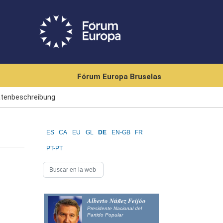
Fórum Europa Bruselas
tätenbeschreibung
ES
CA
EU
GL
DE
EN-GB
FR
PT-PT
Alberto Núñez Feijóo
Presidente Nacional del
Partido Popular