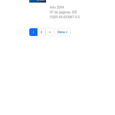
Año 2004
Nº de páginas 205
ISBN 84-933987-0-5
Pagination
Next page
Last page
1
2
››
Último »