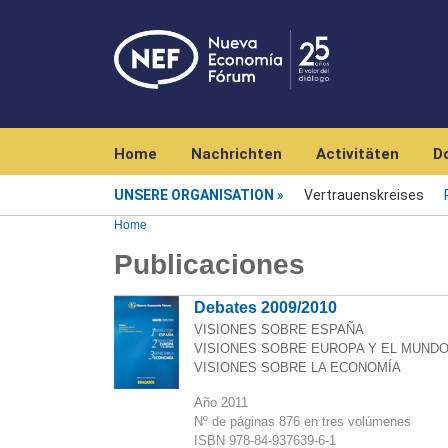
Navegación principal
Home
Nachrichten
Activitäten
D
Unsere Organisation
UNSERE ORGANISATION
Vertrauenskreises
Home
Publicaciones
Debates 2009/2010
VISIONES SOBRE ESPAÑA
VISIONES SOBRE EUROPA Y EL MUND
VISIONES SOBRE LA ECONOMÍA
Año 2011
Nº de páginas 876 en tres volúmenes
ISBN 978-84-937639-6-1