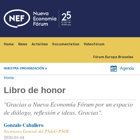
Skip to main content
Navegación principal
Home
News
Activities
Documentation
Videofórum
Fórum Europa Bruselas
Agenda
NUESTRA ORGANIZACIÓN
Home
Libro de honor
"Gracias a Nueva Economía Fórum por un espacio
de diálogo, reflexión e ideas. Gracias".
Gonzalo Caballero
Secretario General del PSdeG-PSOE
2020-03-04