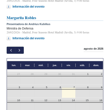
20/02/2026
- Madrid, Four Seasons Hotel Madrid (Sevilla, 3) 9:00 horas
Información del evento
Margarita Robles
Presentadora de Andrius Kubilius
Ministra de Defensa
20/02/2026
- Madrid, Four Seasons Hotel Madrid (Sevilla, 3) 9:00 horas
Información del evento
agosto de 2026
lun.
mar.
mié.
jue.
vie.
sáb.
dom.
27
28
29
30
31
1
2
3
4
5
6
7
8
9
10
11
12
13
14
15
16