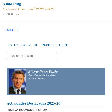
Ximo Puig
Secretario General del PSPV-PSOE
2020-01-27
Pagination
Next page
Page 1
››
ES
CA
EU
GL
DE
EN-GB
FR
PT-PT
Alberto Núñez Feijóo
Presidente Nacional del
Partido Popular
Actividades Destacadas 2025-26
NUEVA ECONOMÍA FÓRUM