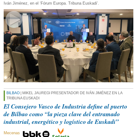
Iván Jiménez, en el ‘Fórum Europa. Tribuna Euskadi’.
BILBAO
| MIKEL JAUREGI PRESENTADOR DE IVÁN JIMÉNEZ EN LA
TRIBUNA EUSKADI
El Consejero Vasco de Industria define al puerto
de Bilbao como “la pieza clave del entramado
industrial, energético y logístico de Euskadi”
Mecenas