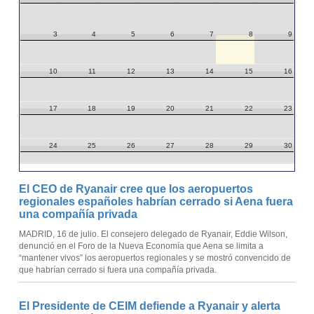
3
4
5
6
7
8
9
10
11
12
13
14
15
16
17
18
19
20
21
22
23
24
25
26
27
28
29
30
31
1
2
3
4
5
6
El CEO de Ryanair cree que los aeropuertos
regionales españoles habrían cerrado si Aena fuera
una compañía privada
MADRID, 16 de julio. El consejero delegado de Ryanair, Eddie Wilson,
denunció en el Foro de la Nueva Economía que Aena se limita a
“mantener vivos” los aeropuertos regionales y se mostró convencido de
que habrían cerrado si fuera una compañía privada.
El Presidente de CEIM defiende a Ryanair y alerta