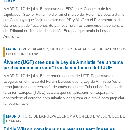
TJUE
MADRID, 17 de julio. El portavoz de ERC en el Congreso de los
Diputados, Gabriel Rufian, pidió, en el marco del Fórum Europa, a Junts
per Catalunya que “deje de votar con PP y Vox” en el Parlamento y de
dar a su partido “lecciones de patriotismo”, tras conocerse la sentencia
del Tribunal de Justicia de la Unión Europea que avala la Ley de
Amnistía.
MADRID
| PEPE ÁLVAREZ, OTRO DE LOS INVITADOS AL DESAYUNO CON
ORIOL JUNQUERAS
Álvarez (UGT) cree que la Ley de Amnistía “es un tema
jurídicamente cerrado” tras la sentencia del TJUE
MADRID, 17 de julio. El secretario general de UGT, Pepe Álvarez,
aseguró, en el marco del Fórum Europa, que la Ley de Amnistía “es un
tema jurídicamente cerrado”, después de que el Tribunal de Justicia de
la Unión Europea (TJUE) avalara que su aplicación en España no
contraviene el derecho comunitario y asegurara que sirvió para propiciar
la reconciliación.
MADRID
| FORO DE LA NUEVA ECONOMÍA CON EDDIE WILSON, CEO DE
RYANAIR
Eddie Wilson considera que rescatar aerolíneas es