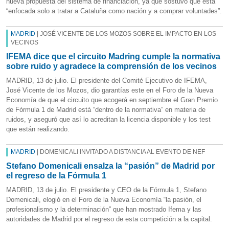
nueva propuesta del sistema de financiación, ya que sostuvo que está
“enfocada solo a tratar a Cataluña como nación y a comprar voluntades”.
MADRID
| JOSÉ VICENTE DE LOS MOZOS SOBRE EL IMPACTO EN LOS
VECINOS
IFEMA dice que el circuito Madring cumple la normativa
sobre ruido y agradece la comprensión de los vecinos
MADRID, 13 de julio. El presidente del Comité Ejecutivo de IFEMA,
José Vicente de los Mozos, dio garantías este en el Foro de la Nueva
Economía de que el circuito que acogerá en septiembre el Gran Premio
de Fórmula 1 de Madrid está “dentro de la normativa” en materia de
ruidos, y aseguró que así lo acreditan la licencia disponible y los test
que están realizando.
MADRID
| DOMENICALI INVITADO A DISTANCIA AL EVENTO DE NEF
Stefano Domenicali ensalza la “pasión” de Madrid por
el regreso de la Fórmula 1
MADRID, 13 de julio. El presidente y CEO de la Fórmula 1, Stefano
Domenicali, elogió en el Foro de la Nueva Economía “la pasión, el
profesionalismo y la determinación” que han mostrado Ifema y las
autoridades de Madrid por el regreso de esta competición a la capital.