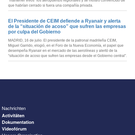
“mantener vivos” los aeropuertos regionales y se mostró convencido de
que habrían cerrado si fuera una compañía privada.
El Presidente de CEIM defiende a Ryanair y alerta
de la “situación de acoso” que sufren las empresas
por culpa del Gobierno
MADRID, 16 de julio. El presidente de la patronal madrileña CEIM,
Miguel Garrido, elogió, en el Foro de la Nueva Economía, el papel que
desempeña Ryanair en el mercado de las aerolíneas y alertó de la
“situación de acoso que sufren las empresas desde el Gobierno central”.
Nachrichten
Activitäten
Dokumentation
Videofórum