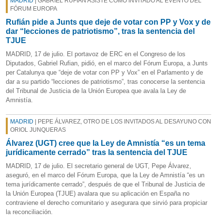
MADRID
| GABRIEL RUFIÁN ASISTE COMO INVITADO AL EVENTO DEL
FÓRUM EUROPA
Rufián pide a Junts que deje de votar con PP y Vox y de
dar “lecciones de patriotismo”, tras la sentencia del
TJUE
MADRID, 17 de julio. El portavoz de ERC en el Congreso de los
Diputados, Gabriel Rufian, pidió, en el marco del Fórum Europa, a Junts
per Catalunya que “deje de votar con PP y Vox” en el Parlamento y de
dar a su partido “lecciones de patriotismo”, tras conocerse la sentencia
del Tribunal de Justicia de la Unión Europea que avala la Ley de
Amnistía.
MADRID
| PEPE ÁLVAREZ, OTRO DE LOS INVITADOS AL DESAYUNO CON
ORIOL JUNQUERAS
Álvarez (UGT) cree que la Ley de Amnistía “es un tema
jurídicamente cerrado” tras la sentencia del TJUE
MADRID, 17 de julio. El secretario general de UGT, Pepe Álvarez,
aseguró, en el marco del Fórum Europa, que la Ley de Amnistía “es un
tema jurídicamente cerrado”, después de que el Tribunal de Justicia de
la Unión Europea (TJUE) avalara que su aplicación en España no
contraviene el derecho comunitario y asegurara que sirvió para propiciar
la reconciliación.