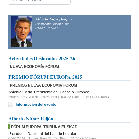
Alfonso Fernández
Mañueco
Presidente del Partido Popular de Castilla y León y candidato
a la Presidencia de la Junta de Castilla y León
Actividades Destacadas 2025-26
NUEVA ECONOMÍA FÓRUM
PREMIO FÓRUM EUROPA 2025
PREMIOS NUEVA ECONOMÍA FÓRUM
Antonio Costa, Presidente del Consejo Europeo
29/09/2025
- Madrid, Teatro Real (Plaza de Isabel II, s/n) 12:00 horas
Información del evento
Alberto Núñez Feijóo
FÓRUM EUROPA. TRIBUNA EUSKADI
Presidente Nacional del Partido Popular
04/03/2026
- Bilbao, Hotel Ercilla (Ercilla, 37-39) 9:00 horas