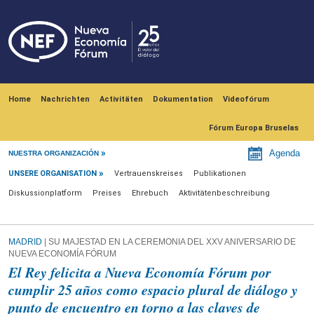
Skip to main content
Navegación principal
Home
Nachrichten
Activitäten
Dokumentation
Videofórum
Fórum Europa Bruselas
Unsere Organisation
Agenda
NUESTRA ORGANIZACIÓN
UNSERE ORGANISATION
Vertrauenskreises
Publikationen
Diskussionplatform
Preises
Ehrebuch
Aktivitätenbeschreibung
MADRID
| SU MAJESTAD EN LA CEREMONIA DEL XXV ANIVERSARIO DE
NUEVA ECONOMÍA FÓRUM
El Rey felicita a Nueva Economía Fórum por
cumplir 25 años como espacio plural de diálogo y
punto de encuentro en torno a las claves de