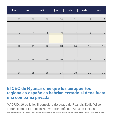
lun.
mar.
mié.
jue.
vie.
sáb.
dom.
27
28
29
30
31
1
2
3
4
5
6
7
8
9
10
11
12
13
14
15
16
17
18
19
20
21
22
23
24
25
26
27
28
29
30
31
1
2
3
4
5
6
El CEO de Ryanair cree que los aeropuertos
regionales españoles habrían cerrado si Aena fuera
una compañía privada
MADRID, 16 de julio. El consejero delegado de Ryanair, Eddie Wilson,
denunció en el Foro de la Nueva Economía que Aena se limita a