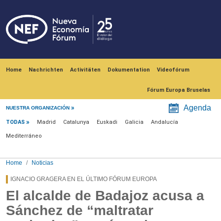
Skip to main content
Navegación principal
Home
Nachrichten
Activitäten
Dokumentation
Videofórum
Fórum Europa Bruselas
Menú noticias
Agenda
NUESTRA ORGANIZACIÓN
TODAS
Madrid
Catalunya
Euskadi
Galicia
Andalucía
Mediterráneo
Home
Noticias
IGNACIO GRAGERA EN EL ÚLTIMO FÓRUM EUROPA
El alcalde de Badajoz acusa a
Sánchez de “maltratar