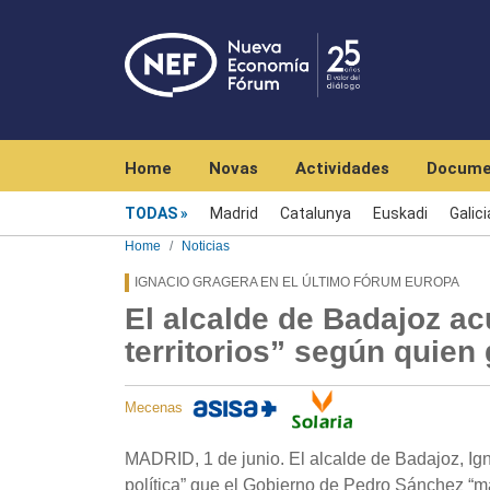
Navegación principal
Home
Novas
Actividades
Docume
Menú noticias
TODAS
Madrid
Catalunya
Euskadi
Galici
Home
Noticias
IGNACIO GRAGERA EN EL ÚLTIMO FÓRUM EUROPA
El alcalde de Badajoz ac
territorios” según quien
Mecenas
MADRID, 1 de junio. El alcalde de Badajoz, Ig
política” que el Gobierno de Pedro Sánchez “mal