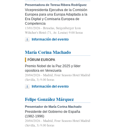
Presentadora de Teresa Ribera Rodríguez
Vicepresidenta Ejecutiva de la Comisión
Europea para una Europa Adaptada a la
Era Digital y Comisaria Europea de
Competencia
13/01/2026
- Bruselas, Steigenberger Icon
Wiltcher's Hotel (71, Av. Louise) 9:00 horas
Información del evento
María Corina Machado
FÓRUM EUROPA
Premio Nobel de la Paz 2025 y líder
opositora en Venezuela
20/04/2026
- Madrid, Four Seasons Hotel Madrid
(Sevilla, 3) 9.00 horas
Información del evento
Felipe González Márquez
Presentador de María Corina Machado
Presidente del Gobierno de España
(1982-1996)
20/04/2026
- Madrid, Four Seasons Hotel Madrid
(Sevilla, 3) 9.00 horas