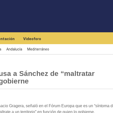
Skip to main content
ntación
Videoforo
a
Andalucía
Mediterráneo
usa a Sánchez de “maltratar
 gobierne
nacio Gragera, señaló en el Fórum Europa que es un “síntoma 
trate a un territorio” en función de quien lo gobierne.