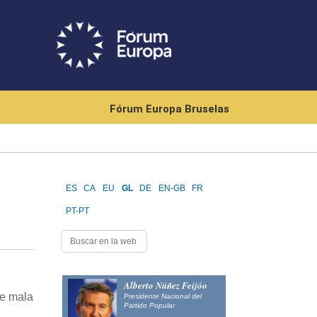
Fórum Europa Bruselas
ES
CA
EU
GL
DE
EN-GB
FR
PT-PT
Alberto Núñez Feijóo
de mala
Presidente Nacional del
Partido Popular