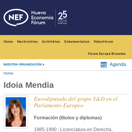
Skip to main content
Navegación principal
Home
Nachrichten
Activitäten
Dokumentation
Videofórum
Fórum Europa Bruselas
Agenda
NUESTRA ORGANIZACIÓN
Home
Idoia Mendia
Eurodiputada del grupo S&D en el
Parlamento Europeo
Formación (títulos y diplomas)
1985-1990 : Licenciatura en Derecho,