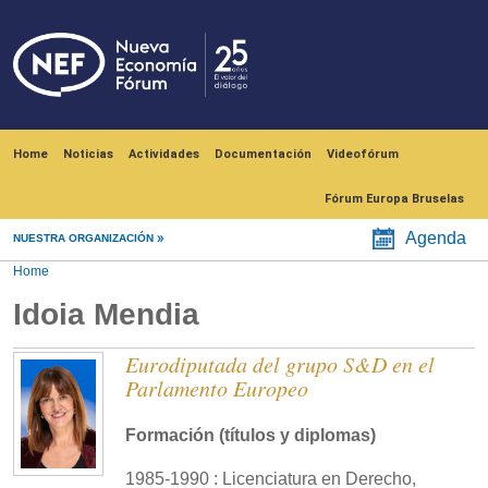
Skip to main content
Navegación principal
Home
Noticias
Actividades
Documentación
Videofórum
Fórum Europa Bruselas
Agenda
NUESTRA ORGANIZACIÓN
Home
Idoia Mendia
Eurodiputada del grupo S&D en el
Parlamento Europeo
Formación (títulos y diplomas)
1985-1990 : Licenciatura en Derecho,