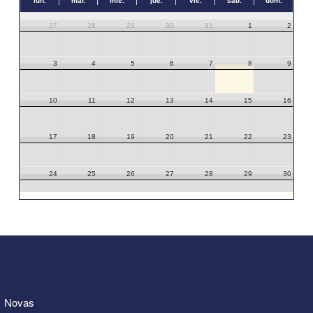
lun.
mar.
mié.
jue.
vie.
sáb.
dom.
27
28
29
30
31
1
2
3
4
5
6
7
8
9
10
11
12
13
14
15
16
17
18
19
20
21
22
23
24
25
26
27
28
29
30
31
1
2
3
4
5
6
Novas