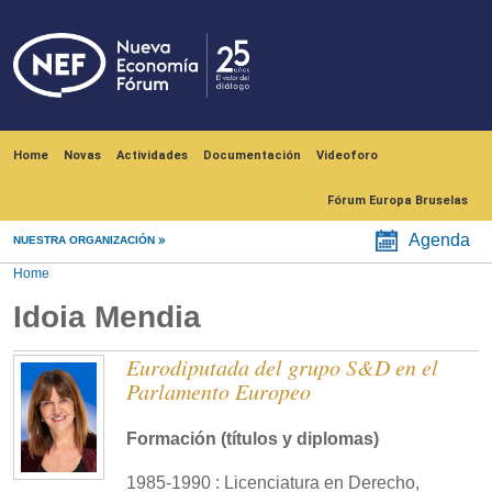
Skip to main content
Navegación principal
Home
Novas
Actividades
Documentación
Videoforo
Fórum Europa Bruselas
Agenda
NUESTRA ORGANIZACIÓN
Home
Idoia Mendia
Eurodiputada del grupo S&D en el
Parlamento Europeo
Formación (títulos y diplomas)
1985-1990 : Licenciatura en Derecho,