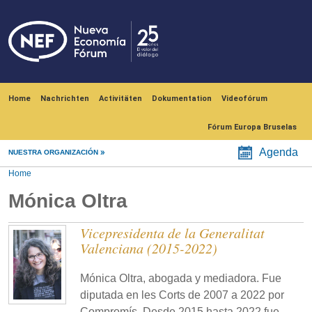
Skip to main content
Navegación principal
Home
Nachrichten
Activitäten
Dokumentation
Videofórum
Fórum Europa Bruselas
Agenda
NUESTRA ORGANIZACIÓN
Home
Mónica Oltra
Vicepresidenta de la Generalitat
Valenciana (2015-2022)
Mónica Oltra, abogada y mediadora. Fue
diputada en les Corts de 2007 a 2022 por
Compromís. Desde 2015 hasta 2022 fue