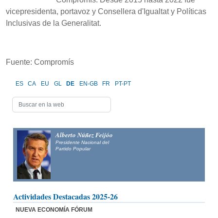
vicepresidenta, portavoz y Consellera d'Igualtat y Políticas
Inclusivas de la Generalitat.
Fuente: Compromís
ES
CA
EU
GL
DE
EN-GB
FR
PT-PT
Alberto Núñez Feijóo
Presidente Nacional del
Partido Popular
Actividades Destacadas 2025-26
NUEVA ECONOMÍA FÓRUM