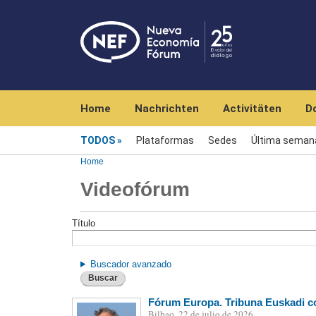
Navegación principal
Home
Nachrichten
Activitäten
D
Videofórum
TODOS
Plataformas
Sedes
Última seman
Home
Videofórum
Título
Buscador avanzado
Buscar
Fórum Europa. Tribuna Euskadi co
Bilbao, 22 de julio de 2026