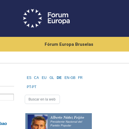
Fórum Europa Bruselas
ES
CA
EU
GL
DE
EN-GB
FR
PT-PT
Alberto Núñez Feijóo
Presidente Nacional del
lbao
Partido Popular