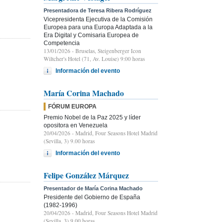
Presentadora de Teresa Ribera Rodríguez
Vicepresidenta Ejecutiva de la Comisión
Europea para una Europa Adaptada a la
Era Digital y Comisaria Europea de
Competencia
13/01/2026
- Bruselas, Steigenberger Icon
Wiltcher's Hotel (71, Av. Louise) 9:00 horas
Información del evento
María Corina Machado
FÓRUM EUROPA
Premio Nobel de la Paz 2025 y líder
opositora en Venezuela
20/04/2026
- Madrid, Four Seasons Hotel Madrid
(Sevilla, 3) 9.00 horas
Información del evento
Felipe González Márquez
Presentador de María Corina Machado
Presidente del Gobierno de España
(1982-1996)
20/04/2026
- Madrid, Four Seasons Hotel Madrid
(Sevilla, 3) 9.00 horas