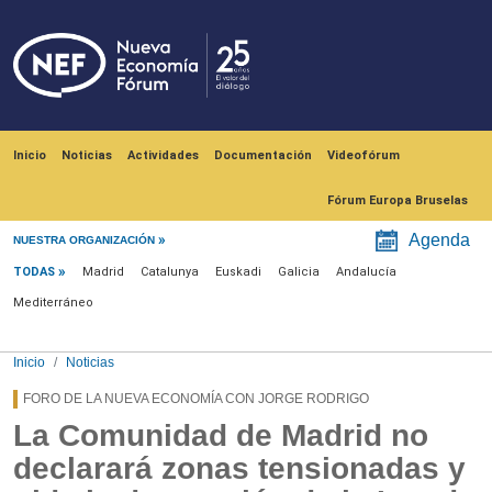
Pasar al contenido principal
Navegación principal
Inicio
Noticias
Actividades
Documentación
Videofórum
Fórum Europa Bruselas
Menú noticias
Agenda
NUESTRA ORGANIZACIÓN
TODAS
Madrid
Catalunya
Euskadi
Galicia
Andalucía
Mediterráneo
Inicio
Noticias
FORO DE LA NUEVA ECONOMÍA CON JORGE RODRIGO
La Comunidad de Madrid no
declarará zonas tensionadas y