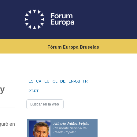
Fórum Europa Bruselas
ES
CA
EU
GL
DE
EN-GB
FR
 y
PT-PT
Alberto Núñez Feijóo
guró en
Presidente Nacional del
Partido Popular