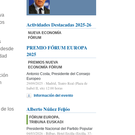
va
os
Actividades Destacadas 2025-26
NUEVA ECONOMÍA
FÓRUM
s
PREMIO FÓRUM EUROPA
e desde
2025
idad
PREMIOS NUEVA
ECONOMÍA FÓRUM
Antonio Costa, Presidente del Consejo
ción
Europeo
n
29/09/2025
- Madrid, Teatro Real (Plaza de
Isabel II, s/n) 12:00 horas
Información del evento
Alberto Núñez Feijóo
 de los
FÓRUM EUROPA.
TRIBUNA EUSKADI
Presidente Nacional del Partido Popular
04/03/2026
- Bilbao, Hotel Ercilla (Ercilla, 37-