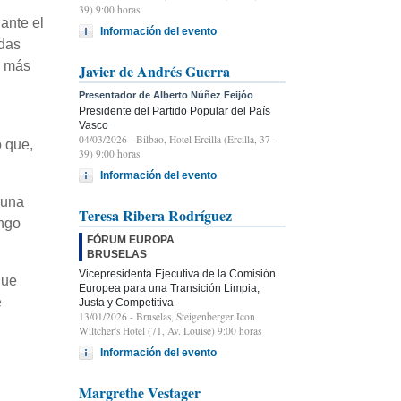
39) 9:00 horas
ante el
Información del evento
adas
y más
Javier de Andrés Guerra
Presentador de Alberto Núñez Feijóo
Presidente del Partido Popular del País
Vasco
04/03/2026
- Bilbao, Hotel Ercilla (Ercilla, 37-
ó que,
39) 9:00 horas
Información del evento
“una
Teresa Ribera Rodríguez
ongo
FÓRUM EUROPA
BRUSELAS
Vicepresidenta Ejecutiva de la Comisión
que
Europea para una Transición Limpia,
e
Justa y Competitiva
13/01/2026
- Bruselas, Steigenberger Icon
Wiltcher's Hotel (71, Av. Louise) 9:00 horas
Información del evento
Margrethe Vestager