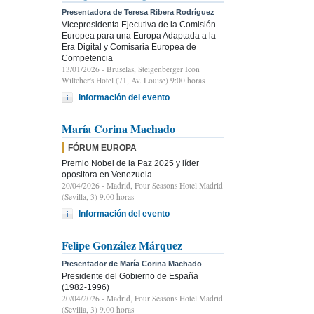
Presentadora de Teresa Ribera Rodríguez
Vicepresidenta Ejecutiva de la Comisión
Europea para una Europa Adaptada a la
Era Digital y Comisaria Europea de
Competencia
13/01/2026
- Bruselas, Steigenberger Icon
Wiltcher's Hotel (71, Av. Louise) 9:00 horas
Información del evento
María Corina Machado
FÓRUM EUROPA
Premio Nobel de la Paz 2025 y líder
opositora en Venezuela
20/04/2026
- Madrid, Four Seasons Hotel Madrid
(Sevilla, 3) 9.00 horas
Información del evento
Felipe González Márquez
Presentador de María Corina Machado
Presidente del Gobierno de España
(1982-1996)
20/04/2026
- Madrid, Four Seasons Hotel Madrid
(Sevilla, 3) 9.00 horas