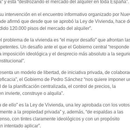
” y está “destrozando el mercado del alquiler en toda España”.
 su intervención en el encuentro informativo organizado por Nue
e afirmó que desde que se aprobó la Ley de Vivienda, hace d
ido 120.000 pisos del mercado del alquiler”.
l problema de la vivienda es “el mayor desafío” que afrontan la
petentes. Un desafío ante el que el Gobierno central “respond
la imposición ideológica y el desprecio más absoluto a la segur
stitucional”.
senta un modelo de libertad, de iniciativa privada, de colabora
a eficacia”, el Gobierno de Pedro Sánchez “nos quiere imponer u
 de la planificación centralizada, el control de precios, la
n invierte, construye o alquila”.
de ello” es la Ley de Vivienda, una ley aprobada con los votos
mente a la propiedad privada” y, además, “de espaldas a las
nso, con tintes claramente ideológicos y con un propósito
n intentado aplicar”.