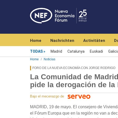
Navegación principal
Home
Nachrichten
Activitäten
D
Menú noticias
TODAS
Madrid
Catalunya
Euskadi
Galici
Home
Noticias
FORO DE LA NUEVA ECONOMÍA CON JORGE RODRIGO
La Comunidad de Madrid 
pide la derogación de la
Bajo el mecenazgo de
MADRID, 19 de mayo. El consejero de Vivienda
el Fórum Europa que en la región no van a dec