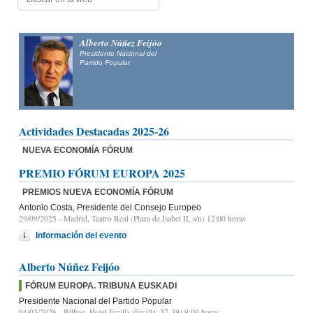
Alfonso Fernández
Mañueco
Presidente del Partido Popular de Castilla y León y candidato
a la Presidencia de la Junta de Castilla y León
Actividades Destacadas 2025-26
NUEVA ECONOMÍA FÓRUM
PREMIO FÓRUM EUROPA 2025
PREMIOS NUEVA ECONOMÍA FÓRUM
Antonio Costa, Presidente del Consejo Europeo
29/09/2025
- Madrid, Teatro Real (Plaza de Isabel II, s/n) 12:00 horas
Información del evento
Alberto Núñez Feijóo
FÓRUM EUROPA. TRIBUNA EUSKADI
Presidente Nacional del Partido Popular
04/03/2026
- Bilbao, Hotel Ercilla (Ercilla, 37-39) 9:00 horas