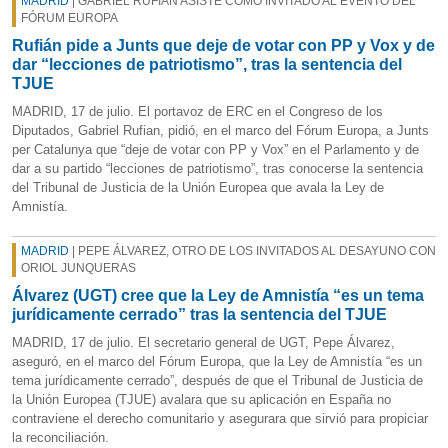
MADRID
| GABRIEL RUFIÁN ASISTE COMO INVITADO AL EVENTO DEL
FÓRUM EUROPA
Rufián pide a Junts que deje de votar con PP y Vox y de
dar “lecciones de patriotismo”, tras la sentencia del
TJUE
MADRID, 17 de julio. El portavoz de ERC en el Congreso de los
Diputados, Gabriel Rufian, pidió, en el marco del Fórum Europa, a Junts
per Catalunya que “deje de votar con PP y Vox” en el Parlamento y de
dar a su partido “lecciones de patriotismo”, tras conocerse la sentencia
del Tribunal de Justicia de la Unión Europea que avala la Ley de
Amnistía.
MADRID
| PEPE ÁLVAREZ, OTRO DE LOS INVITADOS AL DESAYUNO CON
ORIOL JUNQUERAS
Álvarez (UGT) cree que la Ley de Amnistía “es un tema
jurídicamente cerrado” tras la sentencia del TJUE
MADRID, 17 de julio. El secretario general de UGT, Pepe Álvarez,
aseguró, en el marco del Fórum Europa, que la Ley de Amnistía “es un
tema jurídicamente cerrado”, después de que el Tribunal de Justicia de
la Unión Europea (TJUE) avalara que su aplicación en España no
contraviene el derecho comunitario y asegurara que sirvió para propiciar
la reconciliación.