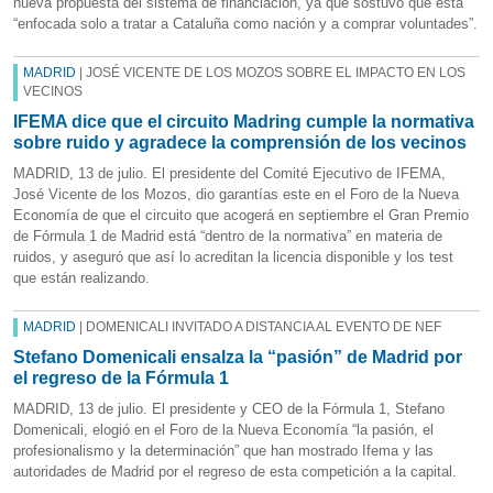
nueva propuesta del sistema de financiación, ya que sostuvo que está
“enfocada solo a tratar a Cataluña como nación y a comprar voluntades”.
MADRID
| JOSÉ VICENTE DE LOS MOZOS SOBRE EL IMPACTO EN LOS
VECINOS
IFEMA dice que el circuito Madring cumple la normativa
sobre ruido y agradece la comprensión de los vecinos
MADRID, 13 de julio. El presidente del Comité Ejecutivo de IFEMA,
José Vicente de los Mozos, dio garantías este en el Foro de la Nueva
Economía de que el circuito que acogerá en septiembre el Gran Premio
de Fórmula 1 de Madrid está “dentro de la normativa” en materia de
ruidos, y aseguró que así lo acreditan la licencia disponible y los test
que están realizando.
MADRID
| DOMENICALI INVITADO A DISTANCIA AL EVENTO DE NEF
Stefano Domenicali ensalza la “pasión” de Madrid por
el regreso de la Fórmula 1
MADRID, 13 de julio. El presidente y CEO de la Fórmula 1, Stefano
Domenicali, elogió en el Foro de la Nueva Economía “la pasión, el
profesionalismo y la determinación” que han mostrado Ifema y las
autoridades de Madrid por el regreso de esta competición a la capital.