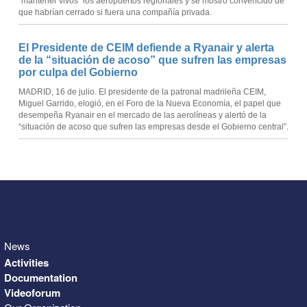
“mantener vivos” los aeropuertos regionales y se mostró convencido de
que habrían cerrado si fuera una compañía privada.
El Presidente de CEIM defiende a Ryanair y alerta
de la “situación de acoso” que sufren las empresas
por culpa del Gobierno
MADRID, 16 de julio. El presidente de la patronal madrileña CEIM,
Miguel Garrido, elogió, en el Foro de la Nueva Economía, el papel que
desempeña Ryanair en el mercado de las aerolíneas y alertó de la
“situación de acoso que sufren las empresas desde el Gobierno central”.
News
Activities
Documentation
Videoforum