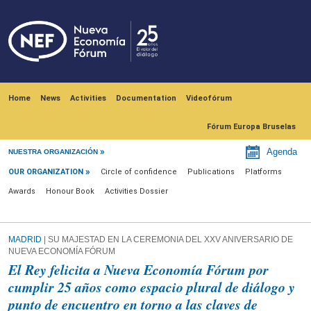
Skip to main content
Navegación principal
Home
News
Activities
Documentation
Videofórum
Fórum Europa Bruselas
Our Organization
Agenda
NUESTRA ORGANIZACIÓN
OUR ORGANIZATION
Circle of confidence
Publications
Platforms
Awards
Honour Book
Activities Dossier
MADRID
| SU MAJESTAD EN LA CEREMONIA DEL XXV ANIVERSARIO DE
NUEVA ECONOMÍA FÓRUM
El Rey felicita a Nueva Economía Fórum por
cumplir 25 años como espacio plural de diálogo y
punto de encuentro en torno a las claves de