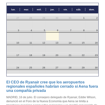
lun.
mar.
mié.
jue.
vie.
sáb.
dom.
27
28
29
30
31
1
2
3
4
5
6
7
8
9
10
11
12
13
14
15
16
17
18
19
20
21
22
23
24
25
26
27
28
29
30
31
1
2
3
4
5
6
El CEO de Ryanair cree que los aeropuertos
regionales españoles habrían cerrado si Aena fuera
una compañía privada
MADRID, 16 de julio. El consejero delegado de Ryanair, Eddie Wilson,
denunció en el Foro de la Nueva Economía que Aena se limita a