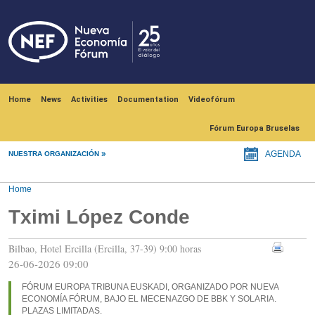
Skip to main content
Navegación principal
Home
News
Activities
Documentation
Videofórum
Fórum Europa Bruselas
NUESTRA ORGANIZACIÓN
AGENDA
Home
Tximi López Conde
Bilbao, Hotel Ercilla (Ercilla, 37-39) 9:00 horas
26-06-2026 09:00
FÓRUM EUROPA TRIBUNA EUSKADI, ORGANIZADO POR NUEVA
ECONOMÍA FÓRUM, BAJO EL MECENAZGO DE BBK Y SOLARIA.
PLAZAS LIMITADAS.