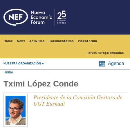
Skip to main content
Navegación principal
Home
News
Activities
Documentation
Videofórum
Fórum Europa Bruselas
Agenda
NUESTRA ORGANIZACIÓN
Home
Tximi López Conde
Presidente de la Comisión Gestora de
UGT Euskadi