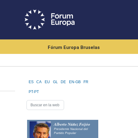
Fórum Europa Bruselas
ES
CA
EU
GL
DE
EN-GB
FR
PT-PT
Alberto Núñez Feijóo
Presidente Nacional del
Partido Popular