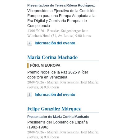
Presentadora de Teresa Ribera Rodríguez
Vicepresidenta Ejecutiva de la Comisión
Europea para una Europa Adaptada a la
Era Digital y Comisaria Europea de
Competencia
13/01/2026
- Bruselas, Steigenberger Icon
Wiltcher's Hotel (71, Av. Louise) 9:00 horas
Información del evento
María Corina Machado
FÓRUM EUROPA
Premio Nobel de la Paz 2025 y líder
opositora en Venezuela
20/04/2026
- Madrid, Four Seasons Hotel Madrid
(Sevilla, 3) 9.00 horas
Información del evento
Felipe González Márquez
Presentador de María Corina Machado
Presidente del Gobierno de España
(1982-1996)
20/04/2026
- Madrid, Four Seasons Hotel Madrid
(Sevilla, 3) 9.00 horas