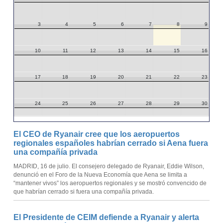
3
4
5
6
7
8
9
10
11
12
13
14
15
16
17
18
19
20
21
22
23
24
25
26
27
28
29
30
31
1
2
3
4
5
6
El CEO de Ryanair cree que los aeropuertos
regionales españoles habrían cerrado si Aena fuera
una compañía privada
MADRID, 16 de julio. El consejero delegado de Ryanair, Eddie Wilson,
denunció en el Foro de la Nueva Economía que Aena se limita a
“mantener vivos” los aeropuertos regionales y se mostró convencido de
que habrían cerrado si fuera una compañía privada.
El Presidente de CEIM defiende a Ryanair y alerta