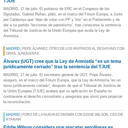
TJUE
MADRID, 17 de julio. El portavoz de ERC en el Congreso de los
Diputados, Gabriel Rufian, pidió, en el marco del Fórum Europa, a Junts
per Catalunya que “deje de votar con PP y Vox” en el Parlamento y de
dar a su partido “lecciones de patriotismo”, tras conocerse la sentencia
del Tribunal de Justicia de la Unión Europea que avala la Ley de
Amnistía.
MADRID
| PEPE ÁLVAREZ, OTRO DE LOS INVITADOS AL DESAYUNO CON
ORIOL JUNQUERAS
Álvarez (UGT) cree que la Ley de Amnistía “es un tema
jurídicamente cerrado” tras la sentencia del TJUE
MADRID, 17 de julio. El secretario general de UGT, Pepe Álvarez,
aseguró, en el marco del Fórum Europa, que la Ley de Amnistía “es un
tema jurídicamente cerrado”, después de que el Tribunal de Justicia de
la Unión Europea (TJUE) avalara que su aplicación en España no
contraviene el derecho comunitario y asegurara que sirvió para propiciar
la reconciliación.
MADRID
| FORO DE LA NUEVA ECONOMÍA CON EDDIE WILSON, CEO DE
RYANAIR
Eddie Wilson considera que rescatar aerolíneas es