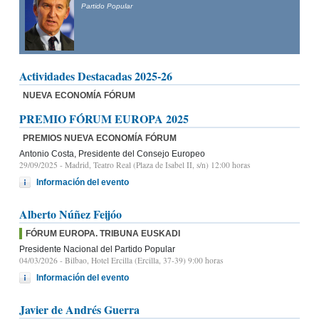
P
Presidente del Partido Popular de Castilla y León y candidato
a la Presidencia de la Junta de Castilla y León
Actividades Destacadas 2025-26
NUEVA ECONOMÍA FÓRUM
PREMIO FÓRUM EUROPA 2025
PREMIOS NUEVA ECONOMÍA FÓRUM
Antonio Costa, Presidente del Consejo Europeo
29/09/2025
- Madrid, Teatro Real (Plaza de Isabel II, s/n) 12:00 horas
Información del evento
Alberto Núñez Feijóo
FÓRUM EUROPA. TRIBUNA EUSKADI
Presidente Nacional del Partido Popular
04/03/2026
- Bilbao, Hotel Ercilla (Ercilla, 37-39) 9:00 horas
Información del evento
Javier de Andrés Guerra