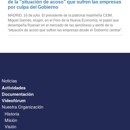
de la “situación de acoso” que sufren las empresas
por culpa del Gobierno
MADRID, 16 de julio. El presidente de la patronal madrileña CEIM,
Miguel Garrido, elogió, en el Foro de la Nueva Economía, el papel que
desempeña Ryanair en el mercado de las aerolíneas y alertó de la
“situación de acoso que sufren las empresas desde el Gobierno central”.
Noticias
Actividades
Documentación
Videofórum
Nuestra Organización
Historia
Misión
Visión