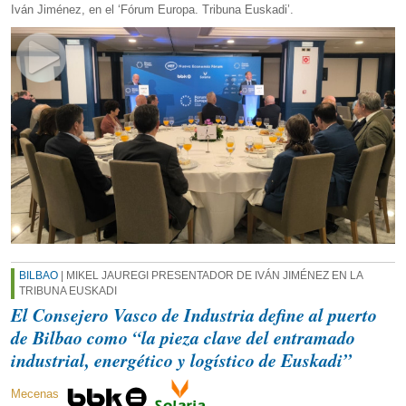
Iván Jiménez, en el ‘Fórum Europa. Tribuna Euskadi’.
BILBAO
| MIKEL JAUREGI PRESENTADOR DE IVÁN JIMÉNEZ EN LA
TRIBUNA EUSKADI
El Consejero Vasco de Industria define al puerto
de Bilbao como “la pieza clave del entramado
industrial, energético y logístico de Euskadi”
Mecenas