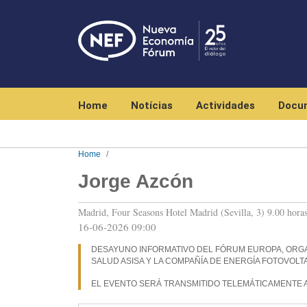
Navegación principal
Home
Notícias
Actividades
Docu
Home
Jorge Azcón
Madrid, Four Seasons Hotel Madrid (Sevilla, 3) 9.00 hora
16-06-2026 09:00
DESAYUNO INFORMATIVO DEL FÓRUM EUROPA, ORG
SALUD ASISA Y LA COMPAÑÍA DE ENERGÍA FOTOVOLTA
EL EVENTO SERÁ TRANSMITIDO TELEMÁTICAMENTE 