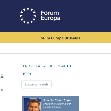
Fórum Europa Bruselas
ES
CA
EU
GL
DE
EN-GB
FR
PT-PT
 DE
Alberto Núñez Feijóo
Presidente Nacional del
Partido Popular