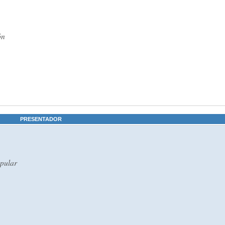
ón
PRESENTADOR
opular