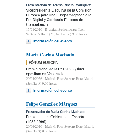
Presentadora de Teresa Ribera Rodríguez
Vicepresidenta Ejecutiva de la Comisión
Europea para una Europa Adaptada a la
Era Digital y Comisaria Europea de
Competencia
13/01/2026
- Bruselas, Steigenberger Icon
Wiltcher's Hotel (71, Av. Louise) 9:00 horas
Información del evento
María Corina Machado
FÓRUM EUROPA
Premio Nobel de la Paz 2025 y líder
opositora en Venezuela
20/04/2026
- Madrid, Four Seasons Hotel Madrid
(Sevilla, 3) 9.00 horas
Información del evento
Felipe González Márquez
Presentador de María Corina Machado
Presidente del Gobierno de España
(1982-1996)
20/04/2026
- Madrid, Four Seasons Hotel Madrid
(Sevilla, 3) 9.00 horas