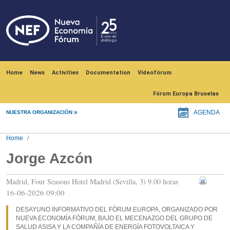
Skip to main content
Navegación principal
Home
News
Activities
Documentation
Videofórum
Fórum Europa Bruselas
NUESTRA ORGANIZACIÓN
AGENDA
Home
Jorge Azcón
Madrid, Four Seasons Hotel Madrid (Sevilla, 3) 9.00 horas
16-06-2026 09:00
DESAYUNO INFORMATIVO DEL FÓRUM EUROPA, ORGANIZADO POR
NUEVA ECONOMÍA FÓRUM, BAJO EL MECENAZGO DEL GRUPO DE
SALUD ASISA Y LA COMPAÑÍA DE ENERGÍA FOTOVOLTAICA Y