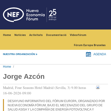
Skip to main content
Navegación principal
Home
Notícies
Activitats
Documentació
Videofórum
Fórum Europa Bruselas
NUESTRA ORGANIZACIÓN
AGENDA
Home
Jorge Azcón
Madrid, Four Seasons Hotel Madrid (Sevilla, 3) 9.00 horas
16-06-2026 09:00
DESAYUNO INFORMATIVO DEL FÓRUM EUROPA, ORGANIZADO POR
NUEVA ECONOMÍA FÓRUM, BAJO EL MECENAZGO DEL GRUPO DE
SALUD ASISA Y LA COMPAÑÍA DE ENERGÍA FOTOVOLTAICA Y