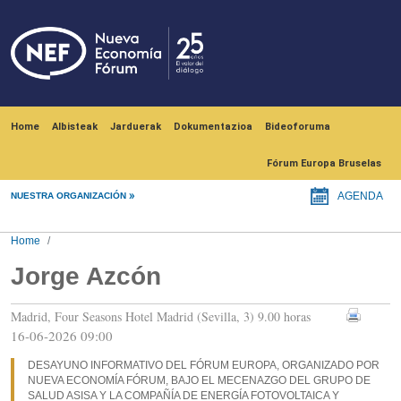
Skip to main content
Navegación principal
Home
Albisteak
Jarduerak
Dokumentazioa
Bideoforuma
Fórum Europa Bruselas
NUESTRA ORGANIZACIÓN
AGENDA
Home
Jorge Azcón
Madrid, Four Seasons Hotel Madrid (Sevilla, 3) 9.00 horas
16-06-2026 09:00
DESAYUNO INFORMATIVO DEL FÓRUM EUROPA, ORGANIZADO POR
NUEVA ECONOMÍA FÓRUM, BAJO EL MECENAZGO DEL GRUPO DE
SALUD ASISA Y LA COMPAÑÍA DE ENERGÍA FOTOVOLTAICA Y