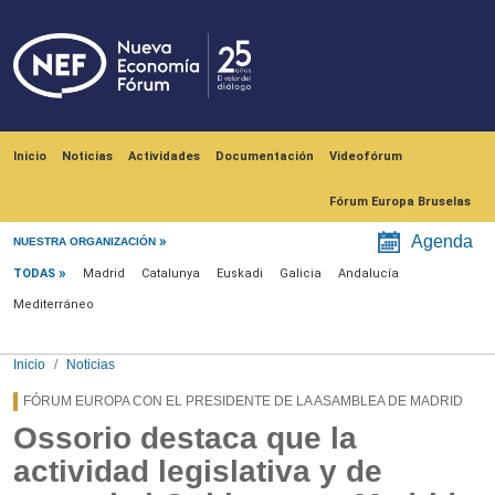
Pasar al contenido principal
Navegación principal
Inicio
Noticias
Actividades
Documentación
Videofórum
Fórum Europa Bruselas
Menú noticias
Agenda
NUESTRA ORGANIZACIÓN
TODAS
Madrid
Catalunya
Euskadi
Galicia
Andalucía
Mediterráneo
Inicio
Noticias
FÓRUM EUROPA CON EL PRESIDENTE DE LA ASAMBLEA DE MADRID
Ossorio destaca que la
actividad legislativa y de