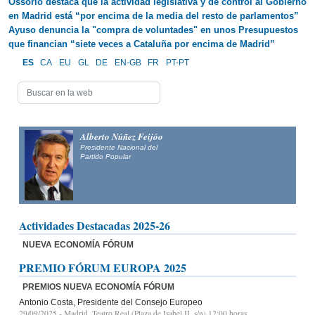
Ossorio destaca que la actividad legislativa y de control al Gobierno
en Madrid está “por encima de la media del resto de parlamentos”
Ayuso denuncia la "compra de voluntades" en unos Presupuestos
que financian “siete veces a Cataluña por encima de Madrid”
ES
CA
EU
GL
DE
EN-GB
FR
PT-PT
Alberto Núñez Feijóo
Presidente Nacional del
Partido Popular
Actividades Destacadas 2025-26
NUEVA ECONOMÍA FÓRUM
PREMIO FÓRUM EUROPA 2025
PREMIOS NUEVA ECONOMÍA FÓRUM
Antonio Costa, Presidente del Consejo Europeo
29/09/2025
- Madrid, Teatro Real (Plaza de Isabel II, s/n) 12:00 horas