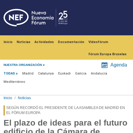
Pasar al contenido principal
Navegación principal
Inicio
Noticias
Actividades
Documentación
Videofórum
Fórum Europa Bruselas
Menú noticias
Agenda
NUESTRA ORGANIZACIÓN
TODAS
Madrid
Catalunya
Euskadi
Galicia
Andalucía
Mediterráneo
Inicio
Noticias
SEGÚN RECORDÓ EL PRESIDENTE DE LA ASAMBLEA DE MADRID EN
EL FÓRUM EUROPA
El plazo de ideas para el futuro
edificio de la Cámara de