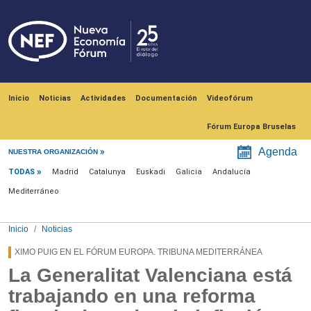
Pasar al contenido principal
Navegación principal
Inicio
Noticias
Actividades
Documentación
Videofórum
Fórum Europa Bruselas
Menú noticias
Agenda
NUESTRA ORGANIZACIÓN
TODAS
Madrid
Catalunya
Euskadi
Galicia
Andalucía
Mediterráneo
Inicio
Noticias
XIMO PUIG EN EL FÓRUM EUROPA. TRIBUNA MEDITERRÁNEA
La Generalitat Valenciana está
trabajando en una reforma