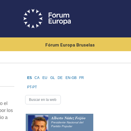
Fórum Europa Bruselas
ES
CA
EU
GL
DE
EN-GB
FR
PT-PT
o el
por los
io a
Alberto Núñez Feijóo
Presidente Nacional del
Partido Popular