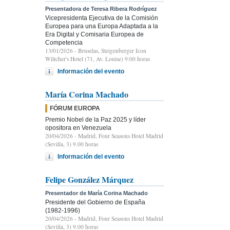
Presentadora de Teresa Ribera Rodríguez
Vicepresidenta Ejecutiva de la Comisión
Europea para una Europa Adaptada a la
Era Digital y Comisaria Europea de
Competencia
13/01/2026
- Bruselas, Steigenberger Icon
Wiltcher's Hotel (71, Av. Louise) 9:00 horas
Información del evento
María Corina Machado
FÓRUM EUROPA
Premio Nobel de la Paz 2025 y líder
opositora en Venezuela
20/04/2026
- Madrid, Four Seasons Hotel Madrid
(Sevilla, 3) 9.00 horas
Información del evento
Felipe González Márquez
Presentador de María Corina Machado
Presidente del Gobierno de España
(1982-1996)
20/04/2026
- Madrid, Four Seasons Hotel Madrid
(Sevilla, 3) 9.00 horas