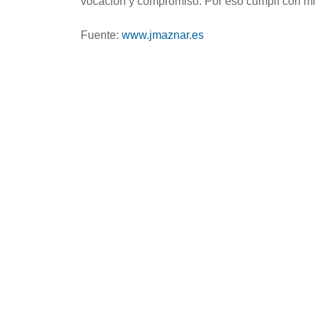
vocación y compromiso. Por eso cumplí con mi
Fuente:
www.jmaznar.es