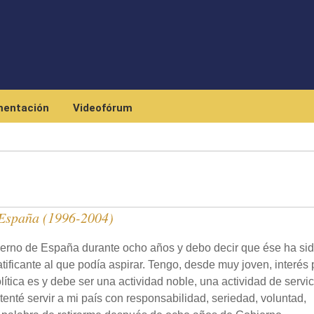
Pasar al contenido principal
entación
Videofórum
 España (1996-2004)
bierno de España durante ocho años y debo decir que ése ha sid
tificante al que podía aspirar. Tengo, desde muy joven, interés 
ítica es y debe ser una actividad noble, una actividad de servic
ntenté servir a mi país con responsabilidad, seriedad, voluntad,