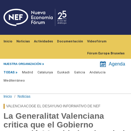
Pasar al contenido principal
Navegación principal
Inicio
Noticias
Actividades
Documentación
Videofórum
Fórum Europa Bruselas
Menú noticias
Agenda
NUESTRA ORGANIZACIÓN
TODAS
Madrid
Catalunya
Euskadi
Galicia
Andalucía
Mediterráneo
Inicio
Noticias
VALENCIA ACOGE EL DESAYUNO INFORMATIVO DE NEF
La Generalitat Valenciana
critica que el Gobierno