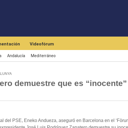
Pasar al contenido principal
entación
Videofórum
a
Andalucía
Mediterráneo
ALUNYA
ero demuestre que es “inocente”
l del PSE, Eneko Andueza, aseguró en Barcelona en el ‘Fòru
 expresidente José Luis Rodríguez Zapatero demuestre su inoc