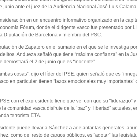
 junio ante el juez de la Audiencia Nacional José Luis Calama
sideración en un encuentro informativo organizado en la capit
conomía Fórum, donde el dirigente vasco fue presentado por Ll
 la Diputación de Barcelona y miembro del PSC.
utación de Zapatero en el sumario en el que se le investiga por 
s delitos, Andueza señaló que tiene “máxima confianza” en la Jus
e demostrará el 2 de junio que es “inocente”.
mbas cosas”, dijo el líder del PSE, quien señaló que es “inneg
Vasco en particular, tienen “lazos emocionales muy importantes” 
PSE con el expresidente tiene que ver con que su “liderazgo” y
la comunidad vasca disfrute de la “paz” y “libertad” actuales, e
banda terrorista ETA.
residente puede llevar a Sánchez a adelantar las generales, apu
ez, como del resto de cargos públicos, es “agotar” las legislatu