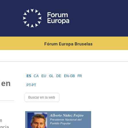
Fórum Europa Bruselas
ES
CA
EU
GL
DE
EN-GB
FR
 en
PT-PT
Alberto Núñez Feijóo
Presidente Nacional del
m
Partido Popular
encia