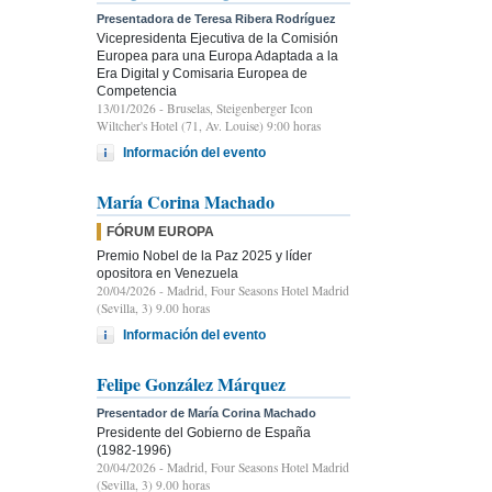
Presentadora de Teresa Ribera Rodríguez
Vicepresidenta Ejecutiva de la Comisión
Europea para una Europa Adaptada a la
Era Digital y Comisaria Europea de
Competencia
13/01/2026
- Bruselas, Steigenberger Icon
Wiltcher's Hotel (71, Av. Louise) 9:00 horas
Información del evento
María Corina Machado
FÓRUM EUROPA
Premio Nobel de la Paz 2025 y líder
opositora en Venezuela
20/04/2026
- Madrid, Four Seasons Hotel Madrid
(Sevilla, 3) 9.00 horas
Información del evento
Felipe González Márquez
Presentador de María Corina Machado
Presidente del Gobierno de España
(1982-1996)
20/04/2026
- Madrid, Four Seasons Hotel Madrid
(Sevilla, 3) 9.00 horas