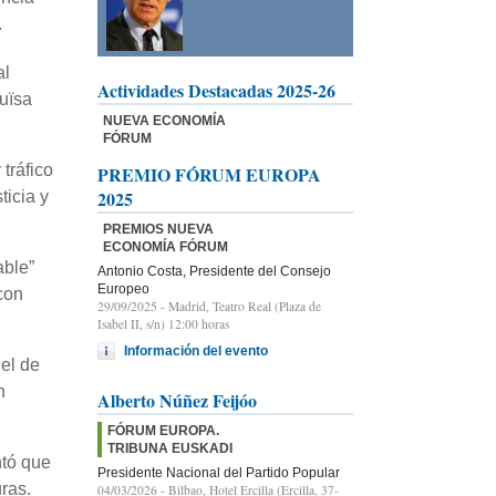
.
al
Actividades Destacadas 2025-26
uïsa
NUEVA ECONOMÍA
FÓRUM
tráfico
PREMIO FÓRUM EUROPA
2025
ticia y
PREMIOS NUEVA
ECONOMÍA FÓRUM
able”
Antonio Costa, Presidente del Consejo
Europeo
con
29/09/2025
- Madrid, Teatro Real (Plaza de
Isabel II, s/n) 12:00 horas
Información del evento
 el de
n
Alberto Núñez Feijóo
FÓRUM EUROPA.
TRIBUNA EUSKADI
ntó que
Presidente Nacional del Partido Popular
ras.
04/03/2026
- Bilbao, Hotel Ercilla (Ercilla, 37-