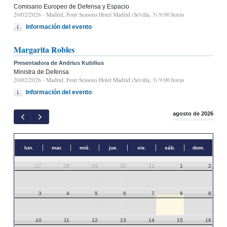
Comisario Europeo de Defensa y Espacio
20/02/2026
- Madrid, Four Seasons Hotel Madrid (Sevilla, 3) 9:00 horas
Información del evento
Margarita Robles
Presentadora de Andrius Kubilius
Ministra de Defensa
20/02/2026
- Madrid, Four Seasons Hotel Madrid (Sevilla, 3) 9:00 horas
Información del evento
agosto de 2026
lun.
mar.
mié.
jue.
vie.
sáb.
dom.
27
28
29
30
31
1
2
3
4
5
6
7
8
9
10
11
12
13
14
15
16