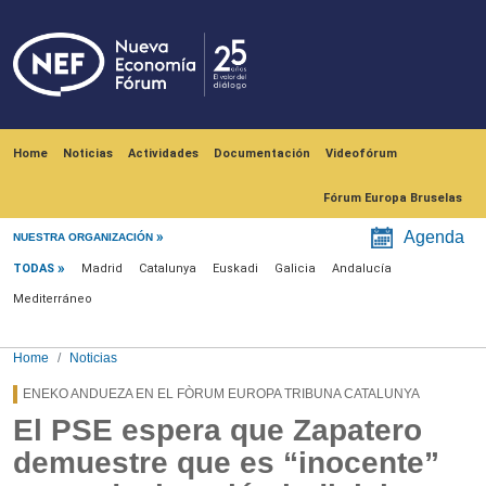
Skip to main content
Navegación principal
Home
Noticias
Actividades
Documentación
Videofórum
Fórum Europa Bruselas
Menú noticias
Agenda
NUESTRA ORGANIZACIÓN
TODAS
Madrid
Catalunya
Euskadi
Galicia
Andalucía
Mediterráneo
Home
Noticias
ENEKO ANDUEZA EN EL FÒRUM EUROPA TRIBUNA CATALUNYA
El PSE espera que Zapatero
demuestre que es “inocente”