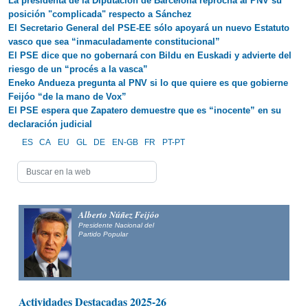
La presidenta de la Diputación de Barcelona reprocha al PNV su
posición "complicada" respecto a Sánchez
El Secretario General del PSE-EE sólo apoyará un nuevo Estatuto
vasco que sea “inmaculadamente constitucional”
El PSE dice que no gobernará con Bildu en Euskadi y advierte del
riesgo de un “procés a la vasca”
Eneko Andueza pregunta al PNV si lo que quiere es que gobierne
Feijóo “de la mano de Vox”
El PSE espera que Zapatero demuestre que es “inocente” en su
declaración judicial
ES
CA
EU
GL
DE
EN-GB
FR
PT-PT
Alberto Núñez Feijóo
Presidente Nacional del
Partido Popular
Actividades Destacadas 2025-26