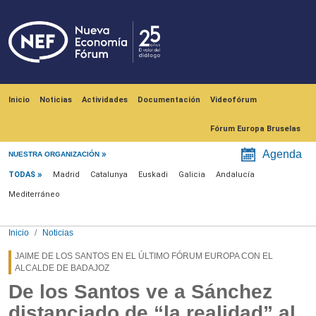
Pasar al contenido principal
Navegación principal
Inicio
Noticias
Actividades
Documentación
Videofórum
Fórum Europa Bruselas
Menú noticias
Agenda
NUESTRA ORGANIZACIÓN
TODAS
Madrid
Catalunya
Euskadi
Galicia
Andalucía
Mediterráneo
Inicio
Noticias
JAIME DE LOS SANTOS EN EL ÚLTIMO FÓRUM EUROPA CON EL
ALCALDE DE BADAJOZ
De los Santos ve a Sánchez
distanciado de “la realidad” al