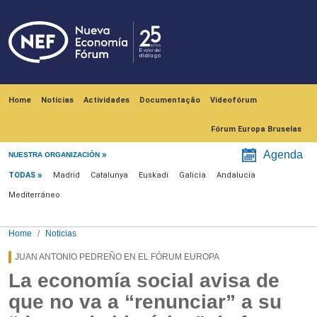
Skip to main content
Navegación principal
Home
Notícias
Actividades
Documentação
Videofórum
Fórum Europa Bruselas
Menú noticias
Agenda
NUESTRA ORGANIZACIÓN
TODAS
Madrid
Catalunya
Euskadi
Galicia
Andalucía
Mediterráneo
Home
Noticias
JUAN ANTONIO PEDREÑO EN EL FÓRUM EUROPA
La economía social avisa de
que no va a “renunciar” a su