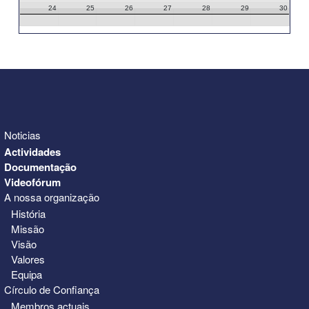
24
25
26
27
28
29
30
31
1
2
3
4
5
6
Noticias
Actividades
Documentação
Videofórum
A nossa organização
História
Missão
Visão
Valores
Equipa
Círculo de Confiança
Membros actuais