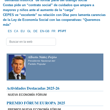
“demanda histórica” de formar parte del diálogo social
Costas pide un “contrato social” de cuidados que ampare a
mayores y niños ante el aumento de la “carga”
CEPES ve “excelente” su relación con Díaz pero lamenta carencias
de la Ley de Economía Social con las cooperativas: “Queremos
más”
ES
CA
EU
GL
DE
EN-GB
FR
PT-PT
Alberto Núñez Feijóo
Presidente Nacional del
Partido Popular
Actividades Destacadas 2025-26
NUEVA ECONOMÍA FÓRUM
PREMIO FÓRUM EUROPA 2025
PREMIOS NUEVA ECONOMÍA FÓRUM