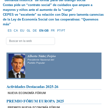
“demanda histórica” de formar parte del diálogo social
Costas pide un “contrato social” de cuidados que ampare a
mayores y niños ante el aumento de la “carga”
CEPES ve “excelente” su relación con Díaz pero lamenta carencias
de la Ley de Economía Social con las cooperativas: “Queremos
más”
ES
CA
EU
GL
DE
EN-GB
FR
PT-PT
Alberto Núñez Feijóo
Presidente Nacional del
Partido Popular
Actividades Destacadas 2025-26
NUEVA ECONOMÍA FÓRUM
PREMIO FÓRUM EUROPA 2025
PREMIOS NUEVA ECONOMÍA FÓRUM