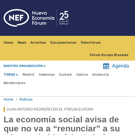
Skip to main content
Navegación principal
Home
News
Activities
Documentation
Videofórum
Fórum Europa Bruselas
Menú noticias
Agenda
NUESTRA ORGANIZACIÓN
TODAS
Madrid
Catalunya
Euskadi
Galicia
Andalucía
Mediterráneo
Home
Noticias
JUAN ANTONIO PEDREÑO EN EL FÓRUM EUROPA
La economía social avisa de
que no va a “renunciar” a su