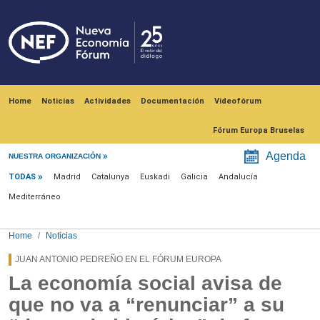
Skip to main content
Navegación principal
Home
Noticias
Actividades
Documentación
Videofórum
Fórum Europa Bruselas
Menú noticias
Agenda
NUESTRA ORGANIZACIÓN
TODAS
Madrid
Catalunya
Euskadi
Galicia
Andalucía
Mediterráneo
Home
Noticias
JUAN ANTONIO PEDREÑO EN EL FÓRUM EUROPA
La economía social avisa de
que no va a “renunciar” a su