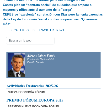
“demanda histórica” de formar parte del diálogo social
Costas pide un “contrato social” de cuidados que ampare a
mayores y niños ante el aumento de la “carga”
CEPES ve “excelente” su relación con Díaz pero lamenta carencias
de la Ley de Economía Social con las cooperativas: “Queremos
más”
ES
CA
EU
GL
DE
EN-GB
FR
PT-PT
Alberto Núñez Feijóo
Presidente Nacional del
Partido Popular
Actividades Destacadas 2025-26
NUEVA ECONOMÍA FÓRUM
PREMIO FÓRUM EUROPA 2025
PREMIOS NUEVA ECONOMÍA FÓRUM