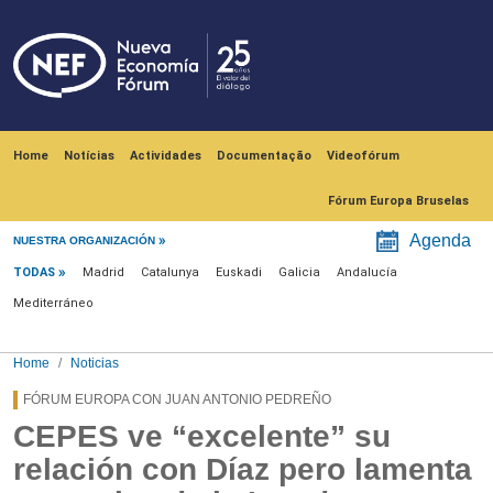
Skip to main content
Navegación principal
Home
Notícias
Actividades
Documentação
Videofórum
Fórum Europa Bruselas
Menú noticias
Agenda
NUESTRA ORGANIZACIÓN
TODAS
Madrid
Catalunya
Euskadi
Galicia
Andalucía
Mediterráneo
Home
Noticias
FÓRUM EUROPA CON JUAN ANTONIO PEDREÑO
CEPES ve “excelente” su
relación con Díaz pero lamenta