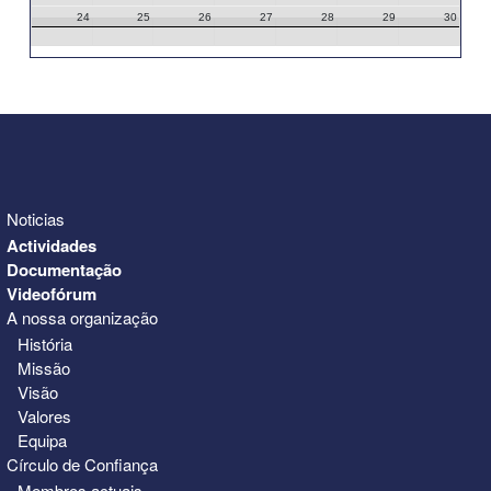
24
25
26
27
28
29
30
31
1
2
3
4
5
6
Noticias
Actividades
Documentação
Videofórum
A nossa organização
História
Missão
Visão
Valores
Equipa
Círculo de Confiança
Membros actuais