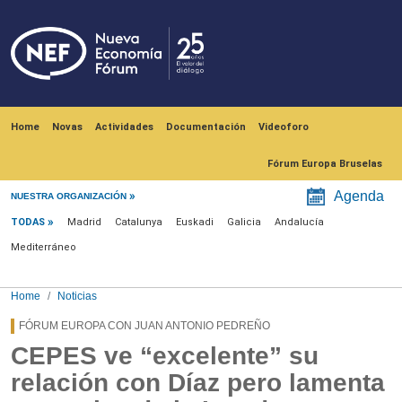
Skip to main content
Navegación principal
Home
Novas
Actividades
Documentación
Videoforo
Fórum Europa Bruselas
Menú noticias
Agenda
NUESTRA ORGANIZACIÓN
TODAS
Madrid
Catalunya
Euskadi
Galicia
Andalucía
Mediterráneo
Home
Noticias
FÓRUM EUROPA CON JUAN ANTONIO PEDREÑO
CEPES ve “excelente” su
relación con Díaz pero lamenta