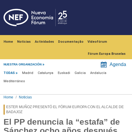
Skip to main content
Navegación principal
Home
Notícias
Actividades
Documentação
Videofórum
Fórum Europa Bruselas
Menú noticias
Agenda
NUESTRA ORGANIZACIÓN
TODAS
Madrid
Catalunya
Euskadi
Galicia
Andalucía
Mediterráneo
Home
Noticias
ESTER MUÑOZ PRESENTÓ EL FÓRUM EUROPA CON EL ALCALDE DE
BADAJOZ
El PP denuncia la “estafa” de
Sánchez ocho años después