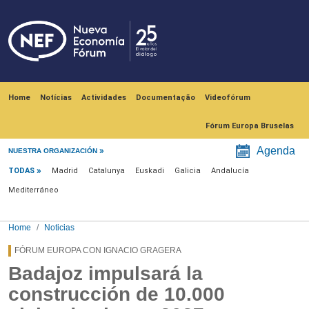
Skip to main content
Navegación principal
Home
Notícias
Actividades
Documentação
Videofórum
Fórum Europa Bruselas
Menú noticias
Agenda
NUESTRA ORGANIZACIÓN
TODAS
Madrid
Catalunya
Euskadi
Galicia
Andalucía
Mediterráneo
Home
Noticias
FÓRUM EUROPA CON IGNACIO GRAGERA
Badajoz impulsará la
construcción de 10.000